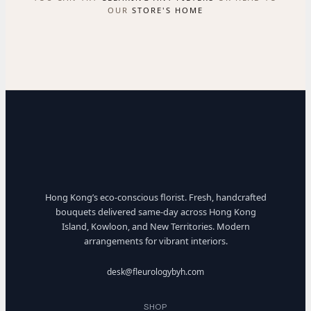
OUR
STORE'S HOME
Hong Kong’s eco-conscious florist. Fresh, handcrafted
bouquets delivered same-day across Hong Kong
Island, Kowloon, and New Territories. Modern
arrangements for vibrant interiors.
desk@fleurologybyh.com
SHOP