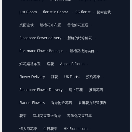
Just Bloom
florist in Central
SG florist
藝術盆栽
·
·
·
·
桌面盆栽
婚禮花卉布置
雲南鮮花直送
·
·
·
Singapore flower delivery
新鮮的時令鮮花
·
·
Ellermann Flower Boutique
婚禮及接待裝飾
·
·
鮮花婚禮布置
送花
Agnes B Florist
·
·
·
Flower Delivery
訂花
UK Florist
預約花束
·
·
·
·
Singapore Flower Delivery
網上訂花
推薦花店
·
·
·
Flannel Flowers
香港附近花店
香港花卉配送服務
·
·
·
花束
深圳花束直送香港
客製化花束訂單
·
·
·
情人節花束
生日花束
HK-Florist.com
·
·
·