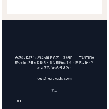
A
S
E
數
量
香港&#8217；s環保意識的花店。 新鮮的，手工製作的鮮
花交付的當天在香港島、香港和新的領域。 現代安排，對
於充滿活力的內部裝飾。
desk@fleurologybyh.com
商店
首頁