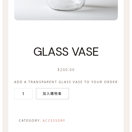
GLASS VASE
$
200.00
ADD A TRANSPARENT GLASS VASE TO YOUR ORDER
G
加入購物車
L
A
S
CATEGORY:
S
ACCESSORY
V