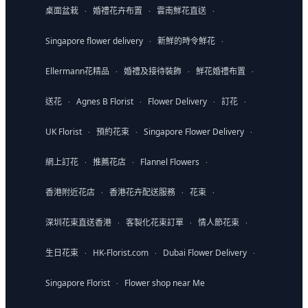
桌面盆栽
婚禮花卉布置
雲南鮮花直送
·
·
·
Singapore flower delivery
新鮮的時令鮮花
·
·
Ellermann花精品
婚禮及接待裝飾
鮮花婚禮布置
·
·
·
送花
Agnes B Florist
Flower Delivery
訂花
·
·
·
·
UK Florist
預約花束
Singapore Flower Delivery
·
·
·
網上訂花
推薦花店
Flannel Flowers
·
·
·
香港附近花店
香港花卉配送服務
花束
·
·
·
深圳花束直送香港
客製化花束訂單
情人節花束
·
·
·
生日花束
HK-Florist.com
Dubai Flower Delivery
·
·
·
Singapore Florist
Flower shop near Me
·