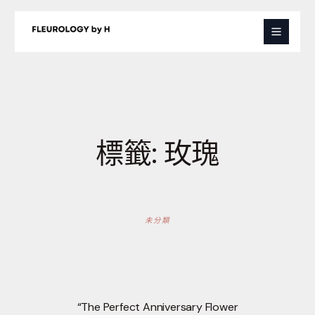
跳
至
主
要
內
容
標籤:
玫瑰
未分類
“The Perfect Anniversary Flower