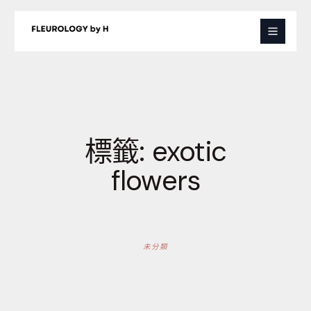
跳
至
主
要
內
容
標籤:
exotic
flowers
未分類