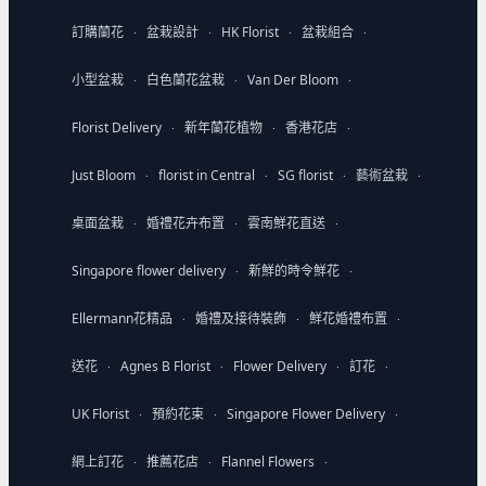
訂購蘭花
盆栽設計
HK Florist
盆栽組合
·
·
·
·
小型盆栽
白色蘭花盆栽
Van Der Bloom
·
·
·
Florist Delivery
新年蘭花植物
香港花店
·
·
·
Just Bloom
florist in Central
SG florist
藝術盆栽
·
·
·
·
桌面盆栽
婚禮花卉布置
雲南鮮花直送
·
·
·
Singapore flower delivery
新鮮的時令鮮花
·
·
Ellermann花精品
婚禮及接待裝飾
鮮花婚禮布置
·
·
·
送花
Agnes B Florist
Flower Delivery
訂花
·
·
·
·
UK Florist
預約花束
Singapore Flower Delivery
·
·
·
網上訂花
推薦花店
Flannel Flowers
·
·
·