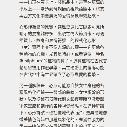
——出現在賀卡上、裝飾品中，甚至在草莓的
擺放上——滲透到母親節的視覺語匯中，將其
與西方文化中更廣泛的愛情意象聯繫起來。
心形作為愛的象徵，其歷史遠比它隨處可見所
暗示的要複雜得多。出現在情人節賀卡、母親
節賀卡、紋身和表情符號上的程式化心形
（♥）實際上並不像人類的心臟——它更像各
種動物的心臟，尤其是豬心，或者更像一種名
為“silphium”的植物的種子。這種植物在古代昔
蘭尼曾被用作避孕藥，其在硬幣上的輪廓可能
在古代地中海世界確立了心形與愛的聯繫。
另一種解釋是，心形可能源自於女性身體的各
種風格化描繪——臀部的曲線、女性軀幹的形
狀，以及從舊石器時代到文藝復興時期激發藝
術家靈感和創作的各種視覺形態。在這種解讀
下，心形符號不僅抽像地代表“愛”，更具體地像
徵著情色傳統中那種具象化的、充滿性張力的
愛——這使得它在母親節賀卡上的出現成為一