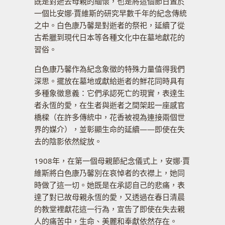
既是對逝去母親的緬懷，也是將這個節日置於
一個比安娜·賈維斯的研究早數千年的紀念傳統
之中。白色康乃馨是對逝者的祭祀，延續了從
古希臘到現代日本等各種文化中在墓地獻花的
習俗。
白色康乃馨作為紀念象徵的特殊力量值得我們
深思。擺放在墓地或獻給逝者的鮮花同時具有
多種象徵意義：它們承認死亡的現實，表達生
者永恆的愛，在生者與逝者之間架起一座感官
橋樑（在許多傳統中，花香被視為連接兩個世
界的媒介），並彰顯生命的延續——即使在失
去的陰影依然綻放。
1908年，在第一個母親節紀念儀式上，安娜·賈
維斯將白色康乃馨別在哀悼者的衣襟上，她同
時做了這一切。她既是在承認自己的悲痛，表
達了對已故母親永恆的愛，又透過在春日清晨
的教堂裡獻花這一行為，宣告了即使在失去親
人的痛苦中，生命、美麗和奉獻依然存在。