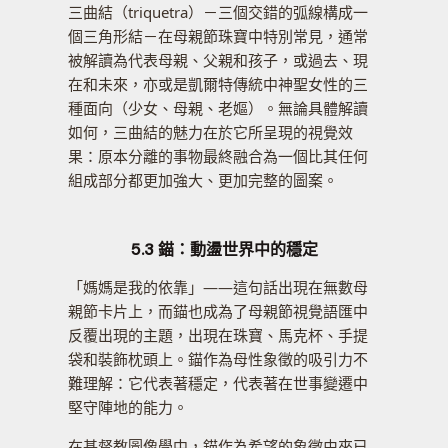
三曲結（triquetra）－三個交錯的弧線構成一
個三角形結－在母親節珠寶中特別常見，通常
被解讀為代表母親、父親和孩子，或過去、現
在和未來，亦或是凱爾特傳統中神聖女性的三
種面向（少女、母親、老嫗）。無論具體解讀
如何，三曲結的魅力在於它所呈現的視覺效
果：原本分離的事物最終融合為一個比其任何
組成部分都更加強大、更加完整的圖案。
5.3 錨：動盪世界中的穩定
「媽媽是我的依靠」——這句話出現在無數母
親節卡片上，而錨也成為了母親節視覺語匯中
反覆出現的主題，出現在珠寶、馬克杯、手提
袋和裝飾枕頭上。錨作為母性象徵的吸引力不
難理解：它代表著穩定，代表著在世事變遷中
堅守陣地的能力。
在基督教圖像學中，錨作為希望的象徵由來已