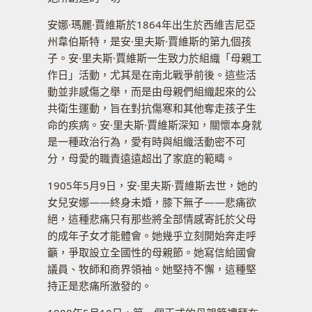
安娜·瑪麗·賈維斯於1864年出生於西維吉尼亞
州韋伯斯特，是安·里夫斯·賈維斯的第九個孩
子。安·里夫斯·賈維斯一生致力於組織「母親工
作日」活動，尤其是在南北戰爭前後。這些活
動並非感傷之舉，而是由母親們組織起來的公
共衛生運動，旨在對抗傷寒和其他奪走孩子生
命的疾病。安·里夫斯·賈維斯深知，關懷本身就
是一種政治行為，愛有時與組織活動密不可
分，母愛的職責遠遠超出了家庭的範疇。
1905年5月9日，安·里夫斯·賈維斯去世，她的
女兒安娜——終身未婚，膝下無子——悲痛欲
絕，這種悲痛只有那些將全部情感寄託於父母
的成年子女才能體會。她幾乎立刻開始奔走呼
籲，爭取設立全國性的母親節。她寫信給國會
議員、牧師和商界領袖。她堅持不懈，這種堅
持正是悲痛所激發的。