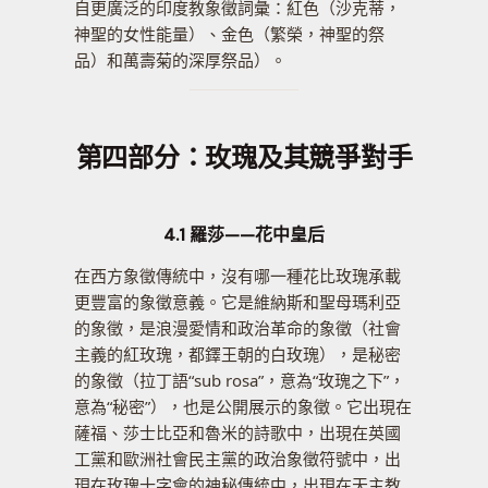
自更廣泛的印度教象徵詞彙：紅色（沙克蒂，
神聖的女性能量）、金色（繁榮，神聖的祭
品）和萬壽菊的深厚祭品）。
第四部分：玫瑰及其競爭對手
4.1 羅莎——花中皇后
在西方象徵傳統中，沒有哪一種花比玫瑰承載
更豐富的象徵意義。它是維納斯和聖母瑪利亞
的象徵，是浪漫愛情和政治革命的象徵（社會
主義的紅玫瑰，都鐸王朝的白玫瑰），是秘密
的象徵（拉丁語“sub rosa”，意為“玫瑰之下”，
意為“秘密”），也是公開展示的象徵。它出現在
薩福、莎士比亞和魯米的詩歌中，出現在英國
工黨和歐洲社會民主黨的政治象徵符號中，出
現在玫瑰十字會的神秘傳統中，出現在天主教