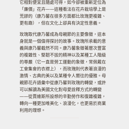
它相對便宜且隨處可得，如今卻被重新定位為
「廉價」花卉——這種看法在花卉栽培學上是
荒謬的（康乃馨在很多方面都比玫瑰更複雜、
更有趣），但在文化上卻具有決定性意義。
玫瑰取代康乃馨成為母親節的主要像徵，這本
身就是一個值得探討的故事。玫瑰所承載的意
義與康乃馨截然不同。康乃馨象徵著層次豐富
的複雜性、堅韌不拔的精神以及某種工人階級
的尊嚴（它一直是勞工運動的象徵，常佩戴在
工會集會的衣襟上），而玫瑰則代表著浪漫的
激情、古典的美以及某種令人嚮往的優雅。母
親節花卉語彙中從康乃馨到玫瑰的轉變，或許
可以解讀為美國文化對母愛詮釋方式的轉變
——從賈維斯所設想的辛勤勞作和復雜複雜，
轉向一種更加唯美化、浪漫化，也更易於商業
利用的理想。