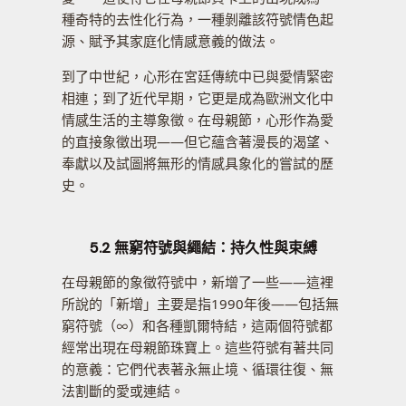
種奇特的去性化行為，一種剝離該符號情色起
源、賦予其家庭化情感意義的做法。
到了中世紀，心形在宮廷傳統中已與愛情緊密
相連；到了近代早期，它更是成為歐洲文化中
情感生活的主導象徵。在母親節，心形作為愛
的直接象徵出現——但它蘊含著漫長的渴望、
奉獻以及試圖將無形的情感具象化的嘗試的歷
史。
5.2 無窮符號與繩結：持久性與束縛
在母親節的象徵符號中，新增了一些——這裡
所說的「新增」主要是指1990年後——包括無
窮符號（∞）和各種凱爾特結，這兩個符號都
經常出現在母親節珠寶上。這些符號有著共同
的意義：它們代表著永無止境、循環往復、無
法割斷的愛或連結。