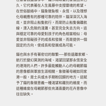
久，它代表著在人生風暴中支撐靈魂的希望。
在世俗脈絡中，錨象徵紮根、永恆，以及理想
化母親應有的那種可靠的陪伴。錨深深沉入海
底，並非阻止船隻航行，而是防止船隻偏離航
線，漂入危險的淺灘，甚至完全失去方向。這
與穩定可靠的母愛對孩子的角色相當相似：母
愛並非阻礙孩子的成長和發展，而是提供一個
固定的方向，使成長和發展成為可能。
錨也與水手有著密切的聯繫──那些遠離家鄉、
航行於變幻莫測的海域、渴望回望那永恆安全
的港灣的人們。許多最能觸動人心的母親節錨
的意像都與軍旅生涯相關，象徵著母親如同家
港一般，是士兵或水手期盼回歸的地方。這賦
予了錨的象徵意義一種渴望和離別的維度，而
這種維度在母親節那些充滿喜慶的花卉意像中
往往缺失。