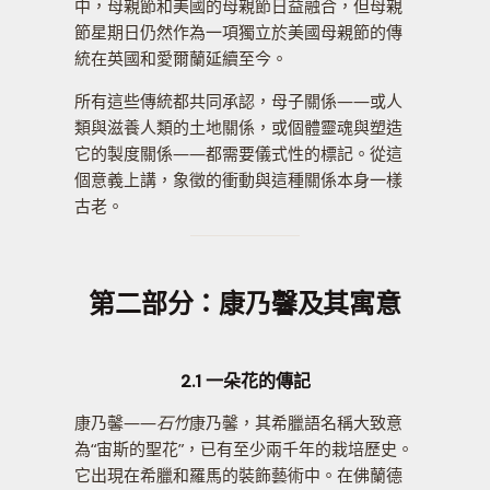
中，母親節和美國的母親節日益融合，但母親
節星期日仍然作為一項獨立於美國母親節的傳
統在英國和愛爾蘭延續至今。
所有這些傳統都共同承認，母子關係——或人
類與滋養人類的土地關係，或個體靈魂與塑造
它的製度關係——都需要儀式性的標記。從這
個意義上講，象徵的衝動與這種關係本身一樣
古老。
第二部分：康乃馨及其寓意
2.1 一朵花的傳記
康乃馨——
石竹
康乃馨，其希臘語名稱大致意
為“宙斯的聖花”，已有至少兩千年的栽培歷史。
它出現在希臘和羅馬的裝飾藝術中。在佛蘭德