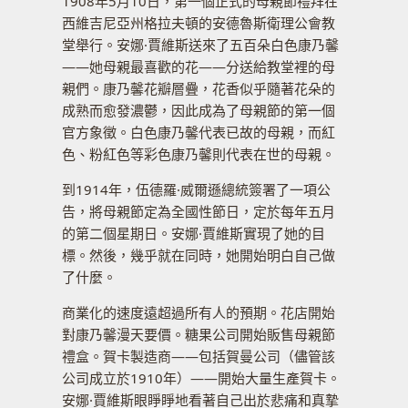
1908年5月10日，第一個正式的母親節禮拜在
西維吉尼亞州格拉夫頓的安德魯斯衛理公會教
堂舉行。安娜·賈維斯送來了五百朵白色康乃馨
——她母親最喜歡的花——分送給教堂裡的母
親們。康乃馨花瓣層疊，花香似乎隨著花朵的
成熟而愈發濃鬱，因此成為了母親節的第一個
官方象徵。白色康乃馨代表已故的母親，而紅
色、粉紅色等彩色康乃馨則代表在世的母親。
到1914年，伍德羅·威爾遜總統簽署了一項公
告，將母親節定為全國性節日，定於每年五月
的第二個星期日。安娜·賈維斯實現了她的目
標。然後，幾乎就在同時，她開始明白自己做
了什麼。
商業化的速度遠超過所有人的預期。花店開始
對康乃馨漫天要價。糖果公司開始販售母親節
禮盒。賀卡製造商——包括賀曼公司（儘管該
公司成立於1910年）——開始大量生產賀卡。
安娜·賈維斯眼睜睜地看著自己出於悲痛和真摯