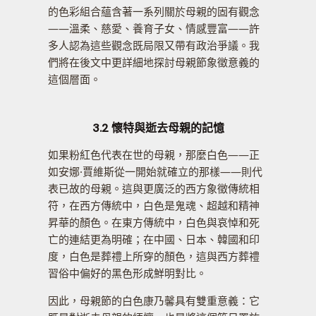
的色彩組合蘊含著一系列關於母親的固有觀念
——溫柔、慈愛、養育子女、情感豐富——許
多人認為這些觀念既局限又帶有政治爭議。我
們將在後文中更詳細地探討母親節象徵意義的
這個層面。
3.2 懷特與逝去母親的記憶
如果粉紅色代表在世的母親，那麼白色——正
如安娜·賈維斯從一開始就確立的那樣——則代
表已故的母親。這與更廣泛的西方象徵傳統相
符，在西方傳統中，白色是鬼魂、超越和精神
昇華的顏色。在東方傳統中，白色與哀悼和死
亡的連結更為明確；在中國、日本、韓國和印
度，白色是葬禮上所穿的顏色，這與西方葬禮
習俗中偏好的黑色形成鮮明對比。
因此，母親節的白色康乃馨具有雙重意義：它