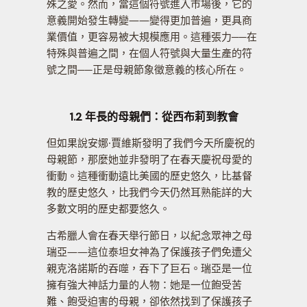
殊之愛。然而，當這個符號進入市場後，它的
意義開始發生轉變——變得更加普遍，更具商
業價值，更容易被大規模應用。這種張力──在
特殊與普遍之間，在個人符號與大量生產的符
號之間──正是母親節象徵意義的核心所在。
1.2 年長的母親們：從西布莉到教會
但如果說安娜·賈維斯發明了我們今天所慶祝的
母親節，那麼她並非發明了在春天慶祝母愛的
衝動。這種衝動遠比美國的歷史悠久，比基督
教的歷史悠久，比我們今天仍然耳熟能詳的大
多數文明的歷史都要悠久。
古希臘人會在春天舉行節日，以紀念眾神之母
瑞亞——這位泰坦女神為了保護孩子們免遭父
親克洛諾斯的吞噬，吞下了巨石。瑞亞是一位
擁有強大神話力量的人物：她是一位飽受苦
難、飽受迫害的母親，卻依然找到了保護孩子