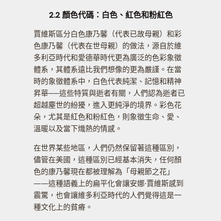
2.2 顏色代碼：白色、紅色和粉紅色
賈維斯區分白色康乃馨（代表已故母親）和彩
色康乃馨（代表在世母親）的做法，源自於維
多利亞時代和愛德華時代更為廣泛的色彩象徵
體系，其體系遠比我們想像的更為嚴謹。在當
時的象徵體系中，白色代表純潔、記憶和精神
昇華──這些特質與逝者有關，人們認為逝者已
超越塵世的紛擾，進入更純淨的境界。彩色花
朵，尤其是紅色和粉紅色，則象徵生命、愛、
溫暖以及當下熾熱的情感。
在世界某些地區，人們仍然保留著這種區別，
儘管在美國，這種區別已經基本消失，任何顏
色的康乃馨現在都被理解為「母親節之花」
——這種語義上的扁平化會讓安娜·賈維斯感到
震驚，也會讓維多利亞時代的人們覺得這是一
種文化上的貧瘠。