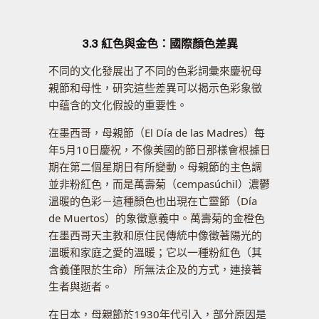
3.3 紅色與金色：國際顏色差異
不同的文化發展出了不同的色彩詞彙來慶祝母
親節和母性，研究這些差異可以揭示色彩象徵
中蘊含的文化假設的重要性。
在墨西哥，母親節（El Día de las Madres）每
年5月10日慶祝，不像美國的節日那樣會根據日
期在第二個星期日有所變動。母親節的主色調
並非粉紅色，而是萬壽菊（cempasúchil）濃鬱
溫暖的色彩－這種顏色也出現在亡靈節（Día
de Muertos）的象徵意義中。萬壽菊的金橙色
在墨西哥天主教和原住民傳統中像徵著陽光的
溫暖和家庭之愛的溫暖；它以一種粉紅色（其
含義僅限於生命）所無法企及的方式，連接著
生者與逝者。
在日本，母親節於1930年代引入，部分原因是