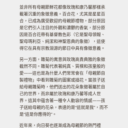
並非所有母親節鮮花都像玫瑰和康乃馨那樣承
載著沉重的象徵意義。百合花，尤其是星星百
合，已成為廣受歡迎的母親節禮物，部分原因
是它們引人注目的外觀和濃鬱的香氣，部分原
因是百合花帶有基督教色彩（它是聖母領報、
聖母瑪利亞、純潔和神聖恩典的象徵），這使
得它在具有宗教淵源的節日中具有像徵意義。
另一方面，雛菊的寓意與玫瑰高貴典雅的象徵
截然不同。雛菊代表著純真、質樸和孩童般的
愛——這也是為什麼人們常常會在「母親節自
製禮物」中看到雛菊的圖案或插花。當孩子送
給母親雛菊時，他們送出的花朵象徵著屬於自
己的世界，而非屬於玫瑰和康乃馨等成人世
界。這其中蘊含著一種令人動容的情感——孩
子送給母親的花朵，表達的是“這就是我”，而不
是“這是你應得的”。
近年來，向日葵也逐漸成為母親節的熱門禮