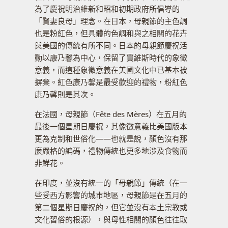
為了慶祝明治維新和昭和初期政府所倡導的
「賢妻良母」理念。在日本，母親節的主色調
也是粉紅色，但具體的色調和與之相關的花卉
與美國的傳統有所不同。日本的母親節慶祝活
動以康乃馨為中心，保留了賈維斯時代的象徵
意義，而這種象徵意義在美國文化中已基本被
摒棄。紅色康乃馨是最受歡迎的禮物，粉紅色
康乃馨則是其次。
在法國，母親節（Fête des Mères）在五月的
最後一個星期日慶祝，其像徵意義比美國版本
更為克制和世俗化——也就是說，顏色沒有那
麼嚴格的編碼，禮物傳統也更多地涉及食物而
非鮮花。
在印度，並沒有統一的「母親節」傳統（在一
些受西方影響的城市地區，母親節是在五月的
第二個星期日慶祝的，但它並沒有本土宗教或
文化習俗的根源），與母性相關的顏色往往取