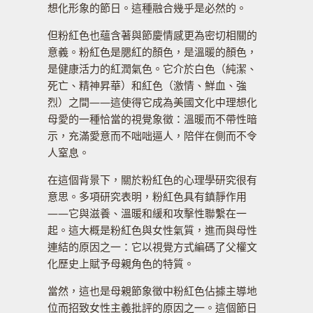
想化形象的節日。這種融合幾乎是必然的。
但粉紅色也蘊含著與節慶情感更為密切相關的
意義。粉紅色是腮紅的顏色，是溫暖的顏色，
是健康活力的紅潤氣色。它介於白色（純潔、
死亡、精神昇華）和紅色（激情、鮮血、強
烈）之間——這使得它成為美國文化中理想化
母愛的一種恰當的視覺象徵：溫暖而不帶性暗
示，充滿愛意而不咄咄逼人，陪伴在側而不令
人窒息。
在這個背景下，關於粉紅色的心理學研究很有
意思。多項研究表明，粉紅色具有鎮靜作用
——它與滋養、溫暖和緩和攻擊性聯繫在一
起。這大概是粉紅色與女性氣質，進而與母性
連結的原因之一：它以視覺方式編碼了父權文
化歷史上賦予母親角色的特質。
當然，這也是母親節象徵中粉紅色佔據主導地
位而招致女性主義批評的原因之一。這個節日