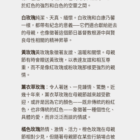
於紅色的強烈和白色的空靈之間。
白玫瑰
純潔、天真、緬懷。白玫瑰和白康乃馨
一樣，都帶有紀念的意義──它們適合獻給逝去
的母親，也像徵著這個節日基督教根源中與賢
良母性相關的精神昇華。
黃玫瑰
黃玫瑰象徵著友誼、溫暖和關懷。母親
節有時會贈送黃玫瑰，以表達友誼和相互尊
重，而不是像紅玫瑰或粉玫瑰那樣更強烈的親
情。
薰衣草玫瑰
：令人著迷、一見鍾情、驚艷。近
幾十年來，薰衣草玫瑰在母親節越來越受歡
迎，或許是因為它的顏色——既非傳統的粉紅
色，也非傳統的紅色——象徵著一種個性化、
具體的愛，而非泛泛而談的情感。
橘色玫瑰
熱情、激情、活力。橙色玫瑰在母親
節相對少見，但隨著母親節在某些行銷場合被