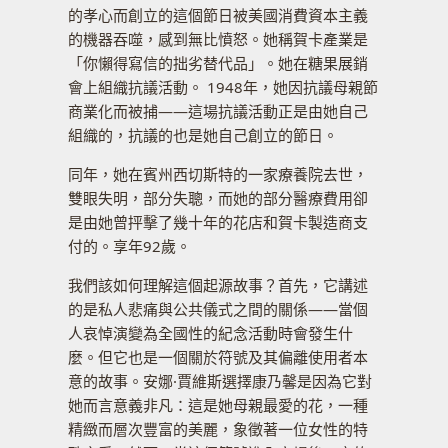
的孝心而創立的這個節日被美國消費資本主義
的機器吞噬，感到無比憤怒。她稱賀卡產業是
「你懶得寫信的拙劣替代品」。她在糖果展銷
會上組織抗議活動。 1948年，她因抗議母親節
商業化而被捕——這場抗議活動正是由她自己
組織的，抗議的也是她自己創立的節日。
同年，她在賓州西切斯特的一家療養院去世，
雙眼失明，部分失聰，而她的部分醫療費用卻
是由她曾抨擊了幾十年的花店和賀卡製造商支
付的。享年92歲。
我們該如何理解這個起源故事？首先，它講述
的是私人悲痛與公共儀式之間的關係——當個
人哀悼演變為全國性的紀念活動時會發生什
麼。但它也是一個關於符號及其偏離使用者本
意的故事。安娜·賈維斯選擇康乃馨是因為它對
她而言意義非凡：這是她母親最愛的花，一種
精緻而層次豐富的美麗，象徵著一位女性的特