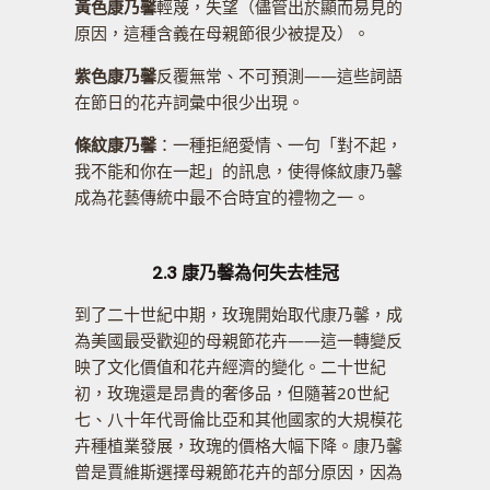
黃色康乃馨
輕蔑，失望（儘管出於顯而易見的
原因，這種含義在母親節很少被提及）。
紫色康乃馨
反覆無常、不可預測——這些詞語
在節日的花卉詞彙中很少出現。
條紋康乃馨
：一種拒絕愛情、一句「對不起，
我不能和你在一起」的訊息，使得條紋康乃馨
成為花藝傳統中最不合時宜的禮物之一。
2.3 康乃馨為何失去桂冠
到了二十世紀中期，玫瑰開始取代康乃馨，成
為美國最受歡迎的母親節花卉——這一轉變反
映了文化價值和花卉經濟的變化。二十世紀
初，玫瑰還是昂貴的奢侈品，但隨著20世紀
七、八十年代哥倫比亞和其他國家的大規模花
卉種植業發展，玫瑰的價格大幅下降。康乃馨
曾是賈維斯選擇母親節花卉的部分原因，因為