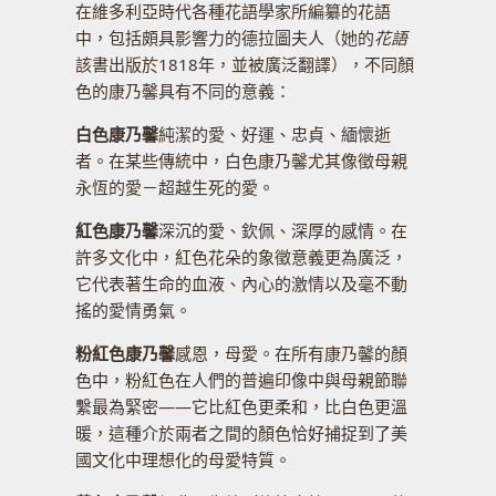
在維多利亞時代各種花語學家所編纂的花語
中，包括頗具影響力的德拉圖夫人（她的
花語
該書出版於1818年，並被廣泛翻譯），不同顏
色的康乃馨具有不同的意義：
白色康乃馨
純潔的愛、好運、忠貞、緬懷逝
者。在某些傳統中，白色康乃馨尤其像徵母親
永恆的愛－超越生死的愛。
紅色康乃馨
深沉的愛、欽佩、深厚的感情。在
許多文化中，紅色花朵的象徵意義更為廣泛，
它代表著生命的血液、內心的激情以及毫不動
搖的愛情勇氣。
粉紅色康乃馨
感恩，母愛。在所有康乃馨的顏
色中，粉紅色在人們的普遍印像中與母親節聯
繫最為緊密——它比紅色更柔和，比白色更溫
暖，這種介於兩者之間的顏色恰好捕捉到了美
國文化中理想化的母愛特質。