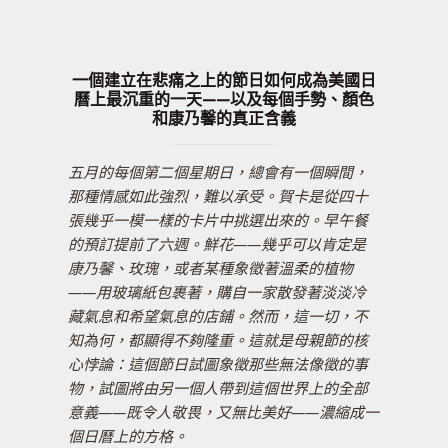
一個建立在悲痛之上的節日如何成為美國日
曆上最沉重的一天——以及每個手勢、顏色
和康乃馨的真正含義
五月的每個第二個星期日，總會有一個瞬間，
那種情感如此強烈，難以承受。賀卡是從四十
張幾乎一模一樣的卡片中挑選出來的。早午餐
的預訂提前了六週。鮮花——幾乎可以肯定是
康乃馨、玫瑰，或者某種象徵著溫柔的植物
——用玻璃紙包裹著，購自一家散發著淡淡冷
藏氣息和希望氣息的店鋪。然而，這一切，不
知為何，都顯得不夠隆重。這就是母親節的核
心悖論：這個節日試圖象徵那些無法像徵的事
物，試圖將由另一個人帶到這個世界上的全部
意義——既令人敬畏，又無比美好——濃縮成一
個日曆上的方格。