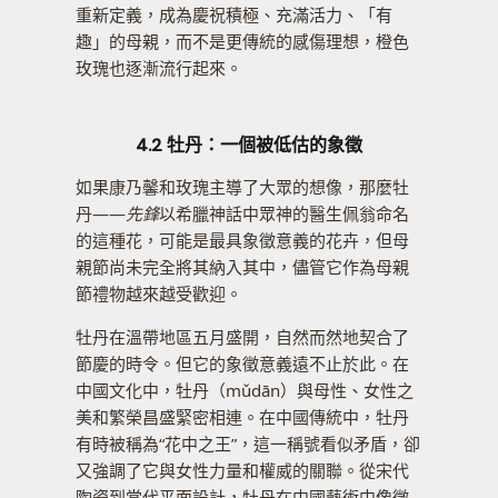
重新定義，成為慶祝積極、充滿活力、「有
趣」的母親，而不是更傳統的感傷理想，橙色
玫瑰也逐漸流行起來。
4.2 牡丹：一個被低估的象徵
如果康乃馨和玫瑰主導了大眾的想像，那麼牡
丹——
先鋒
以希臘神話中眾神的醫生佩翁命名
的這種花，可能是最具象徵意義的花卉，但母
親節尚未完全將其納入其中，儘管它作為母親
節禮物越來越受歡迎。
牡丹在溫帶地區五月盛開，自然而然地契合了
節慶的時令。但它的象徵意義遠不止於此。在
中國文化中，牡丹（mǔdān）與母性、女性之
美和繁榮昌盛緊密相連。在中國傳統中，牡丹
有時被稱為“花中之王”，這一稱號看似矛盾，卻
又強調了它與女性力量和權威的關聯。從宋代
陶瓷到當代平面設計，牡丹在中國藝術中像徵