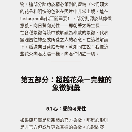
物，這部分歸功於精心策劃的營銷（它們碩大
的花朵和明快的色彩在照片中非常上鏡，這在
Instagram時代至關重要），部分則源於其像徵
意義。向日葵向光性——即朝著太陽生長——
在各種象徵傳統中被解讀為奉獻的象徵，代表
靈魂嚮往神聖或所愛之人的心意。在這種解讀
下，贈送向日葵給母親，就如同在說：我像這
些花朵向著太陽一樣，向著你傾註一切。
第五部分：超越花朵－完整的
象徵詞彙
5.1 心：愛的可見性
如果康乃馨是母親節的官方象徵，那麼心形則
是非官方但或許更為普遍的象徵。心形圖案