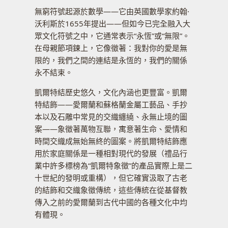
無窮符號起源於數學——它由英國數學家約翰·
沃利斯於1655年提出——但如今已完全融入大
眾文化符號之中，它通常表示“永恆”或“無限”。
在母親節項鍊上，它像徵著：我對你的愛是無
限的，我們之間的連結是永恆的，我們的關係
永不結束。
凱爾特結歷史悠久，文化內涵也更豐富。凱爾
特結飾——愛爾蘭和蘇格蘭金屬工藝品、手抄
本以及石雕中常見的交織纏繞、永無止境的圖
案——象徵著萬物互聯，寓意著生命、愛情和
時間交織成無始無終的圖案。將凱爾特結飾應
用於家庭關係是一種相對現代的發展（禮品行
業中許多標榜為“凱爾特象徵”的產品實際上是二
十世紀的發明或重構），但它確實汲取了古老
的結飾和交織象徵傳統，這些傳統在從基督教
傳入之前的愛爾蘭到古代中國的各種文化中均
有體現。