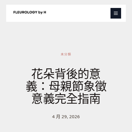
跳
至
主
要
內
容
未分類
花朵背後的意
義：母親節象徵
意義完全指南
4 月 29, 2026