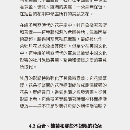
著豐盈、慷慨、飽滿的美麗：一朵毫無保留、
在短暫的花期中傾盡所有的美麗之花。
在維多利亞時代的花卉學中，牡丹象徵著羞澀
和羞愧——這種聯想源於希臘神話：佩翁因醫
術高超，勝過阿斯克勒庇俄斯，最終被化作一
朵牡丹花以求免遭其懲罰。但至少在美國文化
中，這種維多利亞時代的寓意已被受中國文化
影響的牡丹象徵美麗、繁榮和慷慨之愛的寓意
所取代。
牡丹的形態特徵強化了其像徵意義：它花瓣繁
復，花朵從緊閉的花苞逐漸綻放成飽滿馥鬱的
花朵，歷經數日，香氣也隨之愈發濃鬱。從其
形態上看，它像徵著豐饒隨著時間推移而逐漸
綻放——這不正是對美好母愛的絕佳隱喻嗎？
4.3 百合、雛菊和那些不起眼的花朵