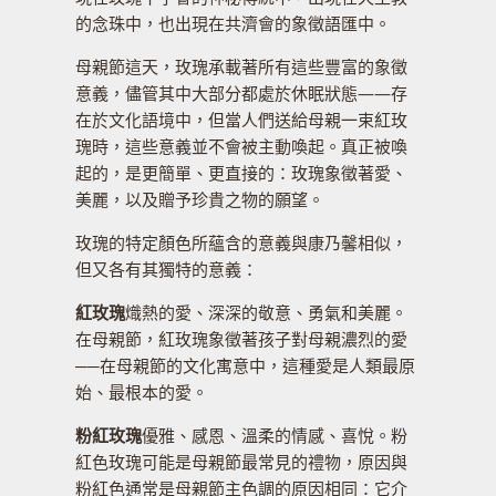
的念珠中，也出現在共濟會的象徵語匯中。
母親節這天，玫瑰承載著所有這些豐富的象徵
意義，儘管其中大部分都處於休眠狀態——存
在於文化語境中，但當人們送給母親一束紅玫
瑰時，這些意義並不會被主動喚起。真正被喚
起的，是更簡單、更直接的：玫瑰象徵著愛、
美麗，以及贈予珍貴之物的願望。
玫瑰的特定顏色所蘊含的意義與康乃馨相似，
但又各有其獨特的意義：
紅玫瑰
熾熱的愛、深深的敬意、勇氣和美麗。
在母親節，紅玫瑰象徵著孩子對母親濃烈的愛
──在母親節的文化寓意中，這種愛是人類最原
始、最根本的愛。
粉紅玫瑰
優雅、感恩、溫柔的情感、喜悅。粉
紅色玫瑰可能是母親節最常見的禮物，原因與
粉紅色通常是母親節主色調的原因相同：它介