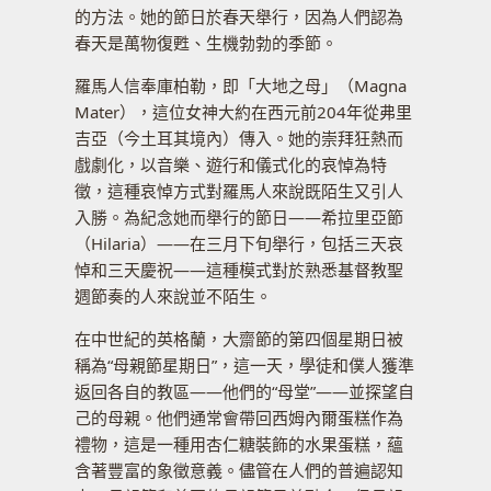
的方法。她的節日於春天舉行，因為人們認為
春天是萬物復甦、生機勃勃的季節。
羅馬人信奉庫柏勒，即「大地之母」（Magna
Mater），這位女神大約在西元前204年從弗里
吉亞（今土耳其境內）傳入。她的崇拜狂熱而
戲劇化，以音樂、遊行和儀式化的哀悼為特
徵，這種哀悼方式對羅馬人來說既陌生又引人
入勝。為紀念她而舉行的節日——希拉里亞節
（Hilaria）——在三月下旬舉行，包括三天哀
悼和三天慶祝——這種模式對於熟悉基督教聖
週節奏的人來說並不陌生。
在中世紀的英格蘭，大齋節的第四個星期日被
稱為“母親節星期日”，這一天，學徒和僕人獲準
返回各自的教區——他們的“母堂”——並探望自
己的母親。他們通常會帶回西姆內爾蛋糕作為
禮物，這是一種用杏仁糖裝飾的水果蛋糕，蘊
含著豐富的象徵意義。儘管在人們的普遍認知