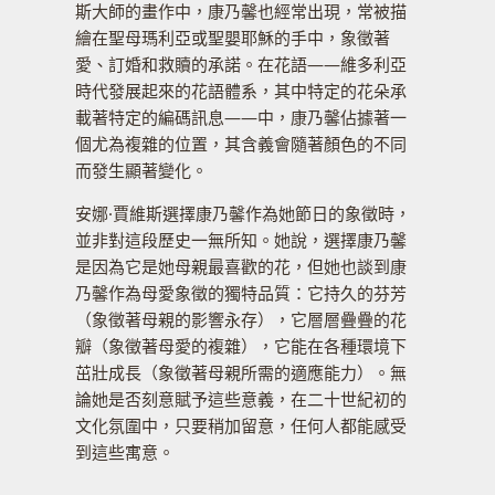
斯大師的畫作中，康乃馨也經常出現，常被描
繪在聖母瑪利亞或聖嬰耶穌的手中，象徵著
愛、訂婚和救贖的承諾。在花語——維多利亞
時代發展起來的花語體系，其中特定的花朵承
載著特定的編碼訊息——中，康乃馨佔據著一
個尤為複雜的位置，其含義會隨著顏色的不同
而發生顯著變化。
安娜·賈維斯選擇康乃馨作為她節日的象徵時，
並非對這段歷史一無所知。她說，選擇康乃馨
是因為它是她母親最喜歡的花，但她也談到康
乃馨作為母愛象徵的獨特品質：它持久的芬芳
（象徵著母親的影響永存），它層層疊疊的花
瓣（象徵著母愛的複雜），它能在各種環境下
茁壯成長（象徵著母親所需的適應能力）。無
論她是否刻意賦予這些意義，在二十世紀初的
文化氛圍中，只要稍加留意，任何人都能感受
到這些寓意。