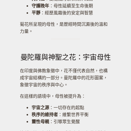
守護晚年
：母性延續至生命後期
平靜
：經歷風霜後的安定與智慧
菊花所呈現的母性，是歷經時間沉澱後的溫和
力量。
曼陀羅與神聖之花：宇宙母性
在印度與佛教象徵中，花不僅代表自然，也構
成宇宙結構的一部分。曼陀羅中的花形圖案，
象徵宇宙的秩序與中心。
在這樣的語境中，母性被提升為：
宇宙之源
：一切存在的起點
秩序的維持者
：維繫世界平衡
靈性母親
：引導眾生覺醒