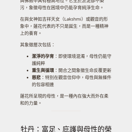
與佛教中具有極高地位。它生於淤泥卻不染
污，象徵母性在困境中仍能孕育純淨生命。
在與女神如吉祥天女（Lakshmi）或觀音的形
象中，蓮花代表的不只是誕生，而是一種精神
上的養育。
其象徵層次包括：
潔淨的孕育
：即使環境混濁，母性仍能守
護純粹
重生與循環
：開合之間象徵生命反覆更新
慈悲
：特別在觀音信仰中，母性與無條件
的包容相連
蓮花所呈現的母性，是一種內在強大而外在柔
和的力量。
牡丹：富足、庇護與母性的榮