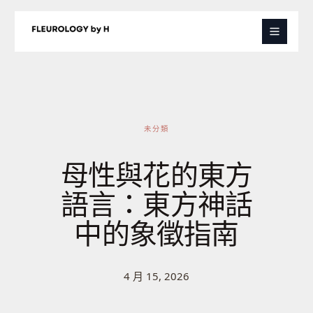
跳
至
主
要
內
容
未分類
母性與花的東方
語言：東方神話
中的象徵指南
4 月 15, 2026