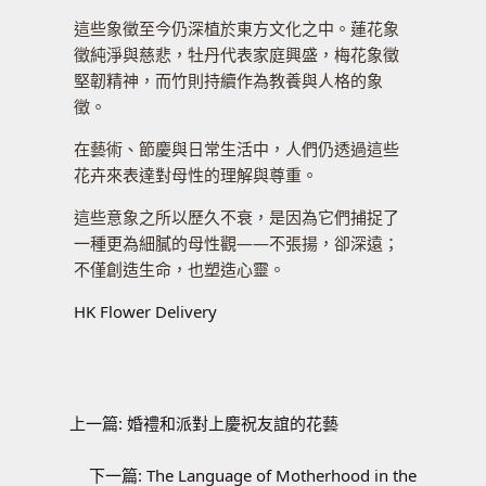
這些象徵至今仍深植於東方文化之中。蓮花象
徵純淨與慈悲，牡丹代表家庭興盛，梅花象徵
堅韌精神，而竹則持續作為教養與人格的象
徵。
在藝術、節慶與日常生活中，人們仍透過這些
花卉來表達對母性的理解與尊重。
這些意象之所以歷久不衰，是因為它們捕捉了
一種更為細膩的母性觀——不張揚，卻深遠；
不僅創造生命，也塑造心靈。
HK Flower Delivery
上一篇:
婚禮和派對上慶祝友誼的花藝
下一篇:
The Language of Motherhood in the