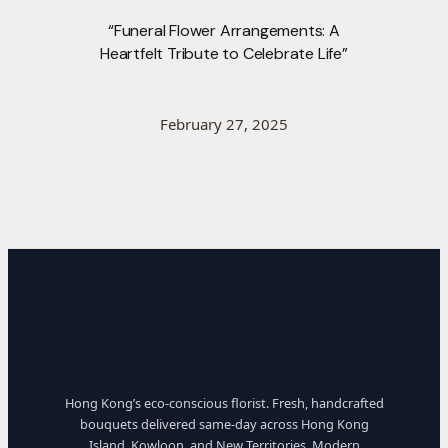
“Funeral Flower Arrangements: A
Heartfelt Tribute to Celebrate Life”
February 27, 2025
Hong Kong’s eco-conscious florist. Fresh, handcrafted
bouquets delivered same-day across Hong Kong
Island, Kowloon, and New Territories. Modern