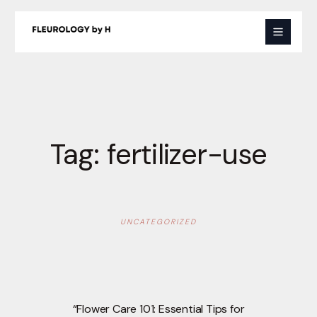
Skip
to
content
Tag:
fertilizer-use
UNCATEGORIZED
“Flower Care 101: Essential Tips for