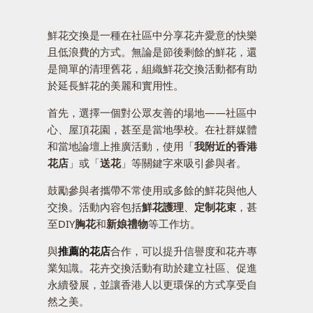
鮮花交換是一種在社區中分享花卉愛意的快樂
且低浪費的方式。無論是節後剩餘的鮮花，還
是簡單的清理舊花，組織鮮花交換活動都有助
於延長鮮花的美麗和實用性。
首先，選擇一個對公眾友善的場地——社區中
心、屋頂花園，甚至是當地學校。在社群媒體
和當地論壇上推廣活動，使用「
我附近的香港
花店
」或「
送花
」等關鍵字來吸引參與者。
鼓勵參與者攜帶不常使用或多餘的鮮花與他人
交換。活動內容包括
鮮花護理
、
定制花束
，甚
至DIY
胸花
和
新娘禮物
等工作坊。
與
推薦的花店
合作，可以提升信譽度和花卉專
業知識。花卉交換活動有助於建立社區、促進
永續發展，並讓香港人以更環保的方式享受自
然之美。