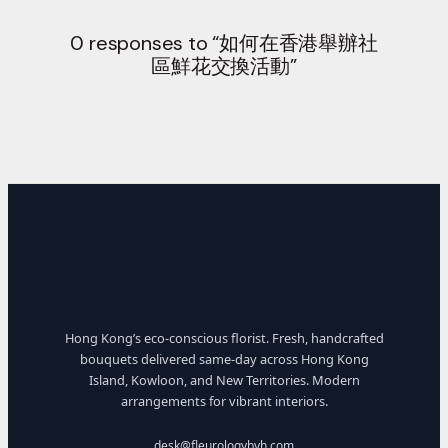
0 responses to “如何在香港舉辦社
區鮮花交換活動”
Hong Kong’s eco-conscious florist. Fresh, handcrafted
bouquets delivered same-day across Hong Kong
Island, Kowloon, and New Territories. Modern
arrangements for vibrant interiors.
desk@fleurologybyh.com