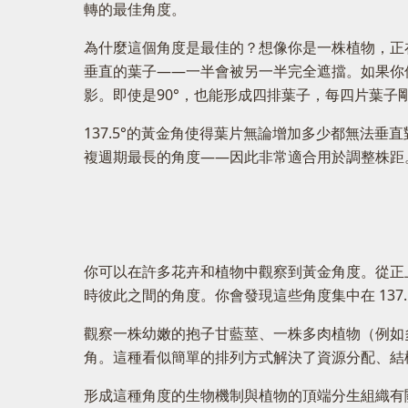
轉的最佳角度。
為什麼這個角度是最佳的？想像你是一株植物，正
垂直的葉子——一半會被另一半完全遮擋。如果你
影。即使是90°，也能形成四排葉子，每四片葉子
137.5°的黃金角使得葉片無論增加多少都無法
複週期最長的角度——因此非常適合用於調整株距
你可以在許多花卉和植物中觀察到黃金角度。從正
時彼此之間的角度。你會發現這些角度集中在 137.
觀察一株幼嫩的抱子甘藍莖、一株多肉植物（例如
角。這種看似簡單的排列方式解決了資源分配、結
形成這種角度的生物機制與植物的頂端分生組織有