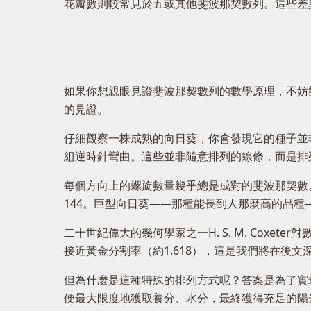
花瓣數則較常見於五或其他斐波那契數列。這些差
如果你想親眼見證斐波那契數列的數學原理，不妨
的見證。
仔細觀察一株成熟的向日葵，你會發現它的種子並
組逆時針彎曲。這些並非隨意排列的線條，而是排
每個方向上的螺旋數量幾乎總是成對的斐波那契數。
144。巨型向日葵——那種能長到人那麼高的品種—
二十世紀偉大的幾何學家之一H. S. M. Co
接近黃金分割率（約1.618），這是我們將在後文
但為什麼是這種特殊的排列方式呢？答案是為了實
便最大限度地獲取養分、水分，最終獲得充足的陽