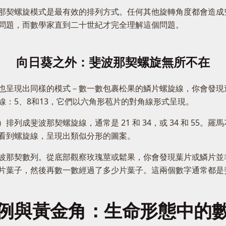
那契螺旋模式是最有效的排列方式。任何其他旋轉角度都會造成
問題，而數學家直到二十世紀才完全理解這個問題。
向日葵之外：斐波那契螺旋無所不在
也呈現出同樣的模式－數一數包裹松果的鱗片螺旋線，你會發現連
：5、8和13，它們以六角形苞片的對角線形式呈現。
列成斐波那契螺旋線，通常是 21 和 34，或 34 和 55
看到螺旋線，呈現出類似分形的圖案。
波那契數列。從底部觀察玫瑰莖或鬆果，你會發現葉片或鱗片並
片葉子，然後再數一數經過了多少片葉子。這兩個數字通常都是
例與黃金角：生命形態中的