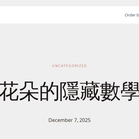
Order b
UNCATEGORIZED
花朵的隱藏數
December 7, 2025