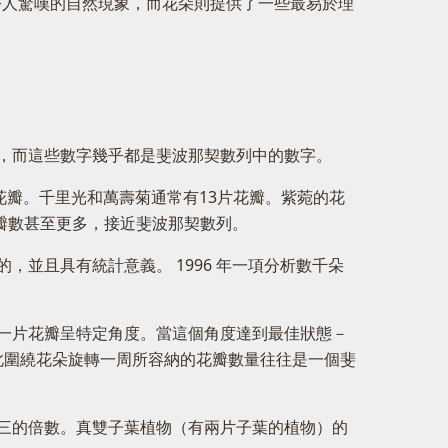
含著無數令人驚嘆的自然現象，而花朵則提供了一些最易於理
，而這些數字幾乎都是斐波那契數列中的數字。
花瓣。千里光和萬壽菊通常有13片花瓣。紫菀的花
花瓣數甚至更多，接近斐波那契數列。
並且具有統計意義。 1996 年一項分析數千朵
一片花瓣呈特定角度。當這個角度達到最佳狀態－
因此圍繞花朵旋轉一周所容納的花瓣數量往往是一個斐
三的倍數。真雙子葉植物（有兩片子葉的植物）的