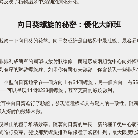
異反映了植物譜系中深刻的演化分化。
向日葵螺旋的秘密：優化大師班
觀察一下向日葵的花盤。向日葵或許是自然界中最壯觀、最容易
非排列成簡單的圓環或放射狀線條，而是形成兩組從中心向外輻
列有序的對數螺旋線。如果你有耐心去數數，你會發現一些非凡
小型向日葵通常在一個方向上有34個螺旋，另一個方向上有55個
—可以呈現144和233個螺旋，甚至更高的螺旋數對。
xeter對數百株向日葵進行了驗證，發現這種模式具有驚人的一致性
深入探討的數學常數。
現最佳的種子堆積效率。隨著向日葵的生長，新的種子從中心萌
光進行發芽。斐波那契螺旋排列確保種子緊密排列，最大限度地