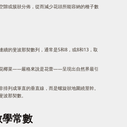
空隙或簇狀分佈，從而減少花頭所能容納的種子數
續的斐波那契數列，通常是5和8，或8和13，取
。羅馬花椰菜——嚴格來說是花蕾——呈現出自然界最引
非排列成筆直的垂直線，而是螺旋狀地圍繞莖幹。
斐波那契數。
數學常數