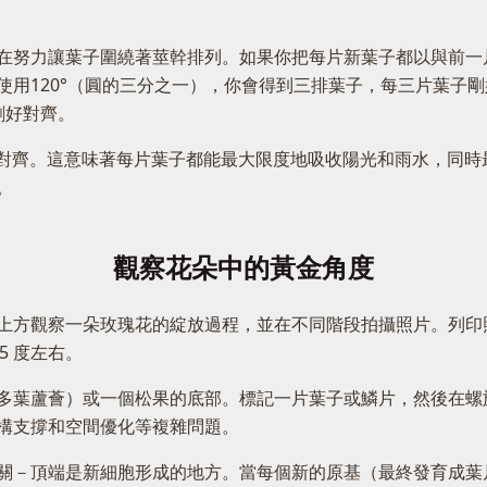
在努力讓葉子圍繞著莖幹排列。如果你把每片新葉子都以與前一片
使用120°（圓的三分之一），你會得到三排葉子，每三片葉子
剛好對齊。
垂直對齊。這意味著每片葉子都能最大限度地吸收陽光和雨水，同
。
觀察花朵中的黃金角度
上方觀察一朵玫瑰花的綻放過程，並在不同階段拍攝照片。列印
5 度左右。
多葉蘆薈）或一個松果的底部。標記一片葉子或鱗片，然後在螺
構支撐和空間優化等複雜問題。
關－頂端是新細胞形成的地方。當每個新的原基（最終發育成葉