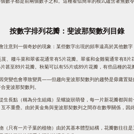
，並無限延伸，其中每個數字都是前兩個數字之和。這種看似簡單的模式蘊
按數字排列花瓣：斐波那契數列目錄
會注意到一個奇妙的現象：某些數字出現的頻率遠高於其他數字
毛茛、耬斗菜和翠雀花通常有5片花瓣。翠雀和金雞菊通常有8片
5片甚至89片花瓣。秋菊可以有55片或89片花瓣，有些品種的
突變也會導致變異——但趨向斐波那契數列的趨勢是毋庸置疑的，
符合斐波那契數列。
從生長點（稱為分生組織）呈螺旋狀萌發，每一片新花瓣都與前
列，互不重疊。由於黃金角與斐波那契數列之間存在數學關係，
物（只有一片子葉的植物）由於其基本體型結構，花瓣數往往是