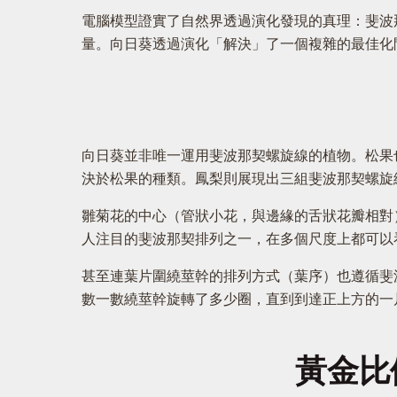
電腦模型證實了自然界透過演化發現的真理：斐波
量。向日葵透過演化「解決」了一個複雜的最佳化
向日葵並非唯一運用斐波那契螺旋線的植物。松果
決於松果的種類。鳳梨則展現出三組斐波那契螺旋線
雛菊花的中心（管狀小花，與邊緣的舌狀花瓣相對）排
人注目的斐波那契排列之一，在多個尺度上都可以
甚至連葉片圍繞莖幹的排列方式（葉序）也遵循斐
數一數繞莖幹旋轉了多少圈，直到到達正上方的一
黃金比