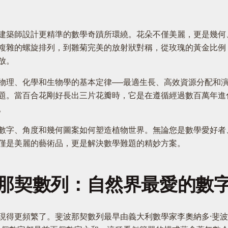
建築師設計更精準的數學奇蹟所環繞。花朵不僅美麗，更是幾何
複雜的螺旋排列，到雛菊完美的放射狀對稱，從玫瑰的黃金比例
放。
物理、化學和生物學的基本定律──最適生長、高效資源分配和
題。當百合花剛好長出三片花瓣時，它是在遵循經過數百萬年進
。
數字、角度和幾何圖案如何塑造植物世界。無論您是數學愛好者
僅是美麗的藝術品，更是解決數學難題的精妙方案。
那契數列：自然界最愛的數
了。斐波那契數列最早由義大利數學家李奧納多·斐波那契於1202年提出