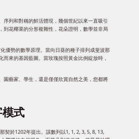
、序列和對稱的鮮活體現，幾個世紀以來一直吸引
，到花椰菜的分形複雜性，花朵證明，數學並非局
演化優勢的數學原理。當向日葵的種子排列成斐波那
化而來的基因藍圖。當玫瑰按照黃金比例綻放時，
、園藝家、學生，還是僅僅欣賞自然之美，您都將
字模式
。該數列以1, 1, 2, 3, 5, 8, 13,