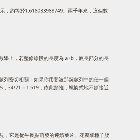
等於1.618033988749。兩千年來，這個數
學上，若整條線段的長度為 a+b，較長部分的長
數列密切相關：如果你用斐波那契數列中的任一個
.615，34/21 = 1.619，依此類推，螺旋式地不斷接近
界中隨處可見，它是從生長點萌發的連續葉片、花瓣或種子旋