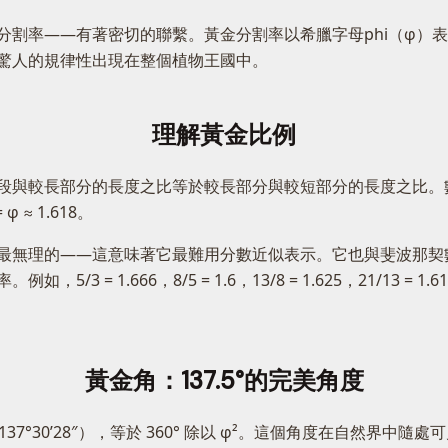
率——有著密切的聯繫。黃金分割率以希臘字母phi（φ）表示，約
驚人的規律性出現在整個植物王國中。
理解黃金比例
段與較長部分的長度之比等於較長部分與較短部分的長度之比。數
φ ≈ 1.618。
最無理的——這意味著它最難用分數近似表示。它也與斐波那契
= 1.666，8/5 = 1.6，13/8 = 1.625，21/13 = 1
黃金角：137.5°的完美角度
 137°30’28″），等於 360° 除以 φ²。這個角度在自然