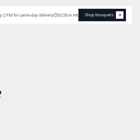
Shop bouquets
y 2 PM for same-day delivery
02:58 in HK
Shop bouquets
學