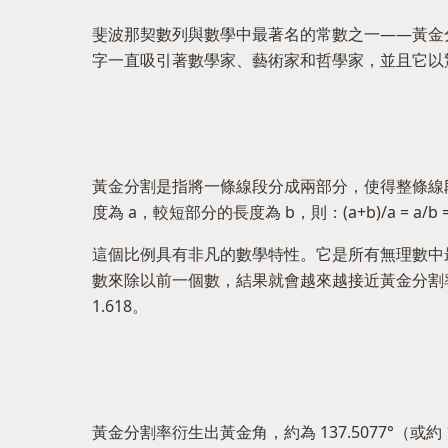
斐波那契數列與數學中最著名的常數之一——黃金分割
字一直吸引著數學家、藝術家和哲學家，並且它以
黃金分割是指將一條線段分成兩部分，使得整條線
度為 a，較短部分的長度為 b，則：(a+b)/a = a/b = 
這個比例具有非凡的數學特性。它是所有無理數中
數來除以前一個數，結果就會越來越接近黃金分割率。例如，5/3 
1.618。
黃金分割率衍生出黃金角，約為 137.5077°（或約