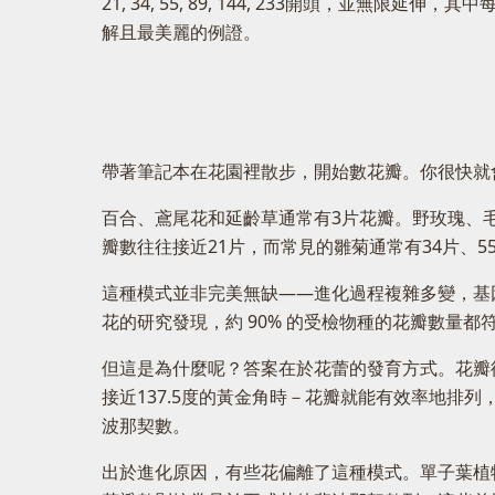
21, 34, 55, 89, 144, 233開頭
解且最美麗的例證。
帶著筆記本在花園裡散步，開始數花瓣。你很快就
百合、鳶尾花和延齡草通常有3片花瓣。野玫瑰、
瓣數往往接近21片，而常見的雛菊通常有34片、5
這種模式並非完美無缺——進化過程複雜多變，基因
花的研究發現，約 90% 的受檢物種的花瓣數量都
但這是為什麼呢？答案在於花蕾的發育方式。花瓣
接近137.5度的黃金角時－花瓣就能有效率地排
波那契數。
出於進化原因，有些花偏離了這種模式。單子葉植