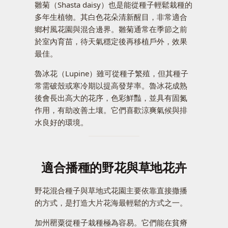
雛菊（Shasta daisy）也是能從種子輕鬆栽種的
多年生植物。其白色花朵清新醒目，非常適合
鄉村風花園與混合邊界。雛菊通常在季節之前
於室內育苗，待天氣穩定後再移植戶外，效果
最佳。
魯冰花（Lupine）雖可從種子繁殖，但其種子
常需破殼或寒冷期以提高發芽率。魯冰花成熟
後會長出高大的花序，色彩鮮豔，並具有固氮
作用，有助改善土壤。它們喜歡涼爽氣候與排
水良好的環境。
適合播種的野花與草地花卉
野花混合種子與草地式花園主要依靠直接撒播
的方式，是打造大片花海最輕鬆的方式之一。
加州罌粟從種子栽種極為容易。它們能在貧瘠