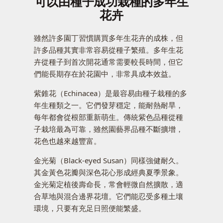
可以由種子成功栽種的多年生
花卉
雖然許多園丁習慣購買多年生花卉的成株，但
許多品種其實非常容易從種子繁殖。多年生花
卉從種子到首次開花通常需要較長時間，但它
們能長期存在於花園中，非常具成本效益。
紫錐花（Echinacea）是最容易由種子栽種的多
年生種類之一。它們發芽穩定，能耐熱耐旱，
每年都會從根部重新萌生。傳統紫色品種從種
子栽培最為可靠，雖然園藝界品種不斷擴增，
花色也越來越豐富。
金光菊（Black-eyed Susan）同樣強健耐久。
其金黃色花瓣與深色花心形成經典夏季景象。
金光菊定植後壽命長，常會輕微自然擴散，適
合草地與混合邊界花壇。它們能忍受多種土壤
環境，只要有充足日照便能繁盛。