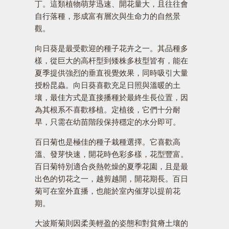
丁。這類植物萌芽迅速、開花量大，且往往會
自行落種，形成富有層次與生命力的自然景
觀。
向日葵是最受歡迎的種子花卉之一。其品種多
樣，從巨大的高杆型到矮株多枝型皆有，能在
夏季提供強烈的垂直視覺效果，同時吸引大量
授粉昆蟲。向日葵喜歡充足日照與溫暖的土
壤，最佳方式是直接播種於最終生長位置，因
為其根系不喜歡移植。定植後，它們十分耐
旱，只需在幼苗階段保持穩定的水分即可。
百日菊也是極佳的種子栽種選擇。它喜歡高
溫、發芽快速，開花時色彩多樣，花型豐富。
百日菊特別適合炎熱乾燥的夏季花園，且是最
出色的切花之一，越剪越開，開花期長。百日
菊可在室外直播，也能於室內催芽以提前花
期。
大波斯菊則因柔美輕盈的姿態和對貧瘠土壤的