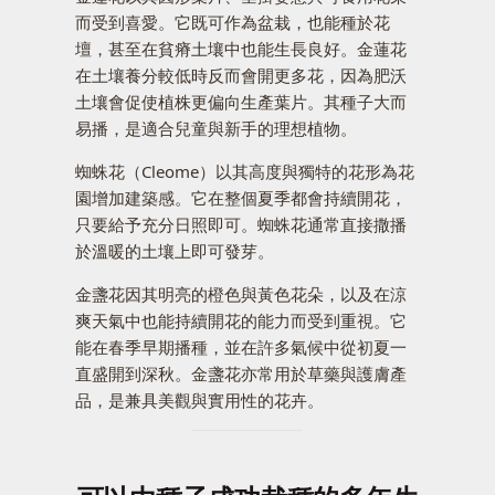
而受到喜愛。它既可作為盆栽，也能種於花
壇，甚至在貧瘠土壤中也能生長良好。金蓮花
在土壤養分較低時反而會開更多花，因為肥沃
土壤會促使植株更偏向生產葉片。其種子大而
易播，是適合兒童與新手的理想植物。
蜘蛛花（Cleome）以其高度與獨特的花形為花
園增加建築感。它在整個夏季都會持續開花，
只要給予充分日照即可。蜘蛛花通常直接撒播
於溫暖的土壤上即可發芽。
金盞花因其明亮的橙色與黃色花朵，以及在涼
爽天氣中也能持續開花的能力而受到重視。它
能在春季早期播種，並在許多氣候中從初夏一
直盛開到深秋。金盞花亦常用於草藥與護膚產
品，是兼具美觀與實用性的花卉。