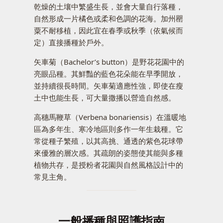
乾燥的土壤中繁盛生長，並會大量自行落種，
自然形成一片橘色或柔和色調的花海。加州罌
粟不耐移植，因此宜在春季或秋季（依氣候而
定）直接播種於戶外。
矢車菊（Bachelor’s button）是野花花園中的
亮眼品種。其鮮豔的藍色花朵能在早季開放，
並持續很長時間。矢車菊適應性強，即使在瘦
土中也能生長，可大量撒播以營造自然感。
高穗馬鞭草（Verbena bonariensis）在溫暖地
區為多年生、寒冷地區則多作一年生栽種。它
常從種子繁殖，以其高挑、通透的紫色花球帶
來優雅的層次感。其疏朗的姿態使其能與多種
植物共存，是授粉者花園與自然風格設計中的
常見主角。
一般播種與照護指南