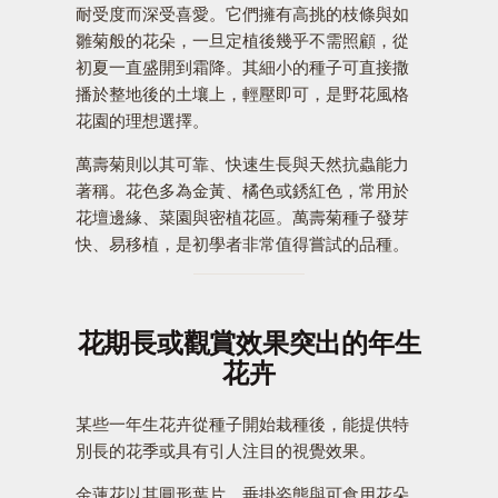
耐受度而深受喜愛。它們擁有高挑的枝條與如
雛菊般的花朵，一旦定植後幾乎不需照顧，從
初夏一直盛開到霜降。其細小的種子可直接撒
播於整地後的土壤上，輕壓即可，是野花風格
花園的理想選擇。
萬壽菊則以其可靠、快速生長與天然抗蟲能力
著稱。花色多為金黃、橘色或銹紅色，常用於
花壇邊緣、菜園與密植花區。萬壽菊種子發芽
快、易移植，是初學者非常值得嘗試的品種。
花期長或觀賞效果突出的年生
花卉
某些一年生花卉從種子開始栽種後，能提供特
別長的花季或具有引人注目的視覺效果。
金蓮花以其圓形葉片、垂掛姿態與可食用花朵