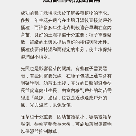
成功的種子栽培取決於了解各種植物的需求。
多數一年生花卉適合在土壤升溫後直接於戶外
播種，而許多多年生花卉則較適合早期在室內
育苗。良好的土壤準備十分重要；種子需要鬆
散、細緻的土壤以提供良好的接觸與吸水性。
播種後要保持溫和而穩定的水分，使土壤保持
濕潤但不積水。
光照也是影響發芽的關鍵。有些種子需要黑
暗，有些則需要光線，在種子包裝上通常會有
明確說明。幼苗出土後，充分的日照能避免徒
長並促進健壯生長。由室內移到戶外的幼苗需
經過「鍛鍊」過程，也就是逐步適應戶外的
風、光與溫差，以免受傷。
除草也十分重要，因幼苗體積小，容易被雜草
壓倒。待幼苗稍微長大後，可施加薄層覆蓋物
以保濕並抑制雜草。