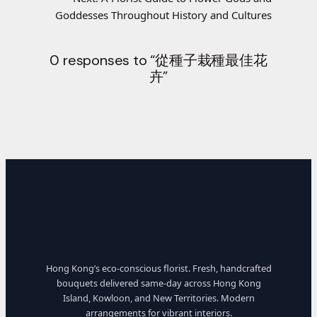
Goddesses Throughout History and Cultures
0 responses to “從種子栽種最佳花
卉”
Hong Kong’s eco-conscious florist. Fresh, handcrafted
bouquets delivered same-day across Hong Kong
Island, Kowloon, and New Territories. Modern
arrangements for vibrant interiors.