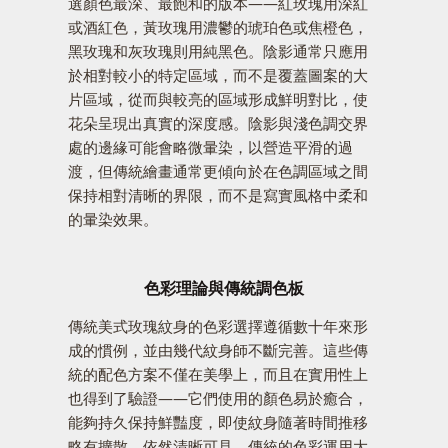
選顏色最深、最飽和的版本——紅玫瑰用深紅
或酒紅色，黃玫瑰用濃鬱的琥珀色或焦橙色，
黑玫瑰和灰玫瑰則用純黑色。陰影通常只應用
於相對較小的特定區域，而不是覆蓋圖案的大
片區域，從而與較亮的區域形成鮮明對比，使
花朵呈現出真實的深度感。陰影與淺色調交界
處的邊緣可能會略微暈染，以營造平滑的過
渡，但傳統繪畫通常更傾向於在色調區域之間
保持相對清晰的界限，而不是寫實風格中柔和
的暈染效果。
色彩理論與傳統調色板
傳統美式玫瑰紋身的色彩選擇遵循數十年來形
成的慣例，並由幾代紋身師不斷完善。這些傳
統的配色方案不僅在美學上，而且在實用性上
也得到了驗證——它們使用的顏色易於癒合，
能夠持久保持鮮豔度，即使紋身隨著時間推移
略有擴散，依然清晰可見。傳統的色彩運用大