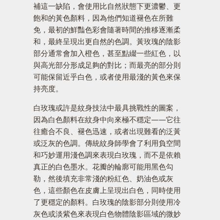
補這一缺陷，會使用比自然狀態下更濃鬱、更
飽和的黃色顏料，因為他們知道褪色在所難
免，最初的鮮豔色彩會隨著時間的推移逐漸柔
和，最終呈現出更自然的色調。黃玫瑰的陰影
部分通常會加入橙色，甚至點綴一些紅色，以
與高光部分形成足夠的對比；而最亮的部分則
可能保留近乎白色，或者使用最淺的黃色來保
持亮度。
白玫瑰或許是紋身技法中最具挑戰性的圖案，
因為白色顏料在紋身中向來極不穩定——它往
往癒合不良、褪色迅速，或者出現難看的泛黃
或泛灰的色調。傳統紋身師學會了利用負空間
和巧妙運用淺色調來表現白玫瑰，而不是依賴
真正的白色墨水。花瓣的輪廓可能用黑色勾
勒，然後填充非常淺的粉紅色、奶油色或灰
色，這些顏色在皮膚上呈現出白色，同時使用
了更穩定的顏料。白玫瑰的陰影部分則使用冷
灰色或淡紫色來表現白色物體陰影區域的微妙