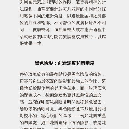
與周圍元素之間清晰的界限。這需要精準的針
法控制，通常需要針對每片花瓣的不同部分採
用略微不同的進針角度，以適應圖案和紋身部
位的曲線和輪廓。不同部位的皮膚反應各不相
同——皮膚較薄、血流量較大或在癒合過程中
活動較多的區域可能需要調整紋身技巧，以確
保效果一致。
黑色陰影：創造深度和清晰度
傳統玫瑰紋身的最後階段是黑色陰影的繪製，
它能營造出最深邃的陰影和最強烈的對比。這
種陰影繪製使用的是黑色墨水，而非玫瑰底色
的深色版本，從而創造出更具戲劇性的層次
感，並確保即使紋身隨著時間推移顏色褪去，
陰影依然清晰可見。黑色陰影通常只應用於相
對較小的、精心設計的區域——例如花瓣重疊
的凹陷處、捲曲花瓣邊緣下方的陰影，或是花