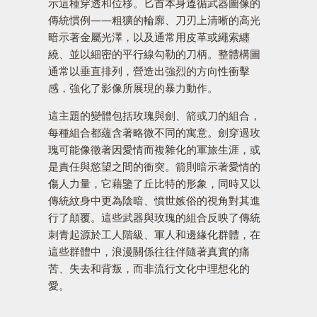
示這種穿透和位移。匕首本身遵循武器圖像的
傳統慣例——粗獷的輪廓、刀刃上清晰的高光
暗示著金屬光澤，以及通常用皮革或繩索纏
繞、並以細密的平行線勾勒的刀柄。整體構圖
通常以垂直排列，營造出強烈的方向性衝擊
感，強化了影像所展現的暴力動作。
這主題的變體包括玫瑰與劍、箭或刀的組合，
每種組合都蘊含著略微不同的寓意。劍穿過玫
瑰可能像徵著因愛情而複雜化的軍旅生涯，或
是責任與慾望之間的衝突。箭則暗示著愛情的
傷人力量，它藉鑒了丘比特的形象，同時又以
傳統紋身中更為陰暗、憤世嫉俗的視角對其進
行了顛覆。這些武器與玫瑰的組合反映了傳統
刺青起源於工人階級、軍人和邊緣化群體，在
這些群體中，浪漫關係往往伴隨著真實的痛
苦、失去和背叛，而非流行文化中理想化的
愛。