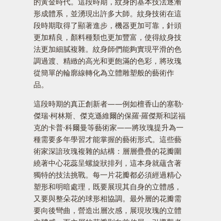
的黃金時代。這段時期，紋身的基本技法逐漸
形成體系，並湧現出許多大師。紋身技術在這
段時期取得了顯著進步，機器更加可靠，針頭
更加精良，顏料種類也更加豐富，使得紋身技
法更加細膩複雜。紋身師們能夠實現平滑的色
調過渡、精緻的高光和更飽滿的色彩，將玫瑰
從簡單的輪廓線轉化為立體雕塑般的藝術作
品。
這段時期的真正創新者——例如檀香山的塞勒·
傑瑞·柯林斯、傑克遜維爾的保羅·羅傑斯和諾福
克的卡普·科爾曼等藝術家——將玫瑰提升為一
種需要多年學習才能掌握的藝術形式。這些藝
術家深諳玫瑰複雜的結構：層層疊疊的花瓣圍
繞著中心花蕊呈螺旋狀排列，這本身就蘊含著
獨特的技法挑戰。每一片花瓣都必須經過精心
塑形和明暗處理，既要展現其自身的立體感，
又要與整朵花的球形相協調。最外層的花瓣需
要向後彎曲，營造出層次感，展現玫瑰的立體