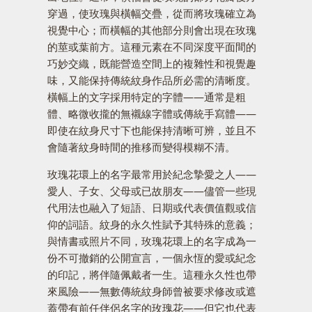
穿過，使玫瑰與橫幅交疊，從而將玫瑰確立為
視覺中心；而橫幅的其他部分則會出現在玫瑰
的莖或葉前方。這種元素在不同深度平面間的
巧妙交織，既能營造空間上的複雜性和視覺趣
味，又能保持傳統紋身作品所必需的清晰度。
橫幅上的文字採用特定的字體——通常是粗
體、略微收攏的無襯線字體或傳統手寫體——
即使在紋身尺寸下也能保持清晰可辨，並且不
會隨著紋身時間的推移而變得模糊不清。
玫瑰花環上的名字最常用於紀念摯愛之人——
愛人、子女、父母或已故朋友——儘管一些現
代用法也融入了短語、日期或代表價值觀或信
仰的詞語。紋身的永久性賦予其特殊的意義；
與情書或照片不同，玫瑰花環上的名字成為一
份不可撤銷的公開宣言，一個永恆的愛或紀念
的印記，將伴隨佩戴者一生。這種永久性也帶
來風險——無數傳統紋身師曾被要求修改或遮
蓋帶有前任伴侶名字的玫瑰花——但它也代表