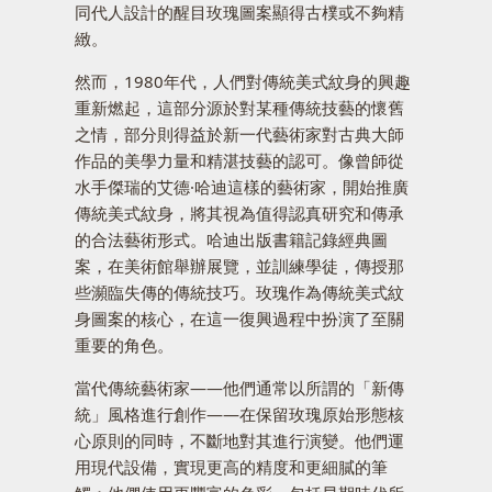
同代人設計的醒目玫瑰圖案顯得古樸或不夠精
緻。
然而，1980年代，人們對傳統美式紋身的興趣
重新燃起，這部分源於對某種傳統技藝的懷舊
之情，部分則得益於新一代藝術家對古典大師
作品的美學力量和精湛技藝的認可。像曾師從
水手傑瑞的艾德·哈迪這樣的藝術家，開始推廣
傳統美式紋身，將其視為值得認真研究和傳承
的合法藝術形式。哈迪出版書籍記錄經典圖
案，在美術館舉辦展覽，並訓練學徒，傳授那
些瀕臨失傳的傳統技巧。玫瑰作為傳統美式紋
身圖案的核心，在這一復興過程中扮演了至關
重要的角色。
當代傳統藝術家——他們通常以所謂的「新傳
統」風格進行創作——在保留玫瑰原始形態核
心原則的同時，不斷地對其進行演變。他們運
用現代設備，實現更高的精度和更細膩的筆