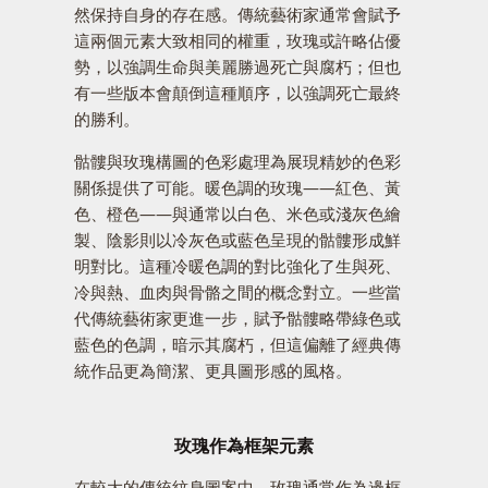
然保持自身的存在感。傳統藝術家通常會賦予
這兩個元素大致相同的權重，玫瑰或許略佔優
勢，以強調生命與美麗勝過死亡與腐朽；但也
有一些版本會顛倒這種順序，以強調死亡最終
的勝利。
骷髏與玫瑰構圖的色彩處理為展現精妙的色彩
關係提供了可能。暖色調的玫瑰——紅色、黃
色、橙色——與通常以白色、米色或淺灰色繪
製、陰影則以冷灰色或藍色呈現的骷髏形成鮮
明對比。這種冷暖色調的對比強化了生與死、
冷與熱、血肉與骨骼之間的概念對立。一些當
代傳統藝術家更進一步，賦予骷髏略帶綠色或
藍色的色調，暗示其腐朽，但這偏離了經典傳
統作品更為簡潔、更具圖形感的風格。
玫瑰作為框架元素
在較大的傳統紋身圖案中，玫瑰通常作為邊框