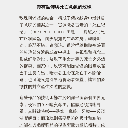
帶有骷髏與死亡意象的玫瑰
玫瑰與骷髏的結合，構成了傳統紋身中最具哲
學意味的圖案之一，它像徵著古老的「死亡紀
念」（memento mori）主題——提醒人們死
亡終將降臨，而美貌如同生命本身，轉瞬即
逝，脆弱不堪。這類設計通常描繪骷髏被盛開
的玫瑰部分遮蔽或從中探出，在視覺和概念上
形成鮮明對比，展現了生命之美與死亡之必然
的衝突。圖案中，玫瑰可能從骷髏的眼窩或嘴
巴中生長而出，暗示著生命在死亡中不斷輪
迴；也可能只是簡單地將兩者並置，讓它們象
徵性的對立產生深遠的意義。
這些作品的技術困難在於如何平衡兩個主要元
素，使它們互不喧賓奪主。骷髏必須清晰可
辨，其關鍵特徵──眼窩、鼻腔、牙齒──必須
清晰醒目；而玫瑰則需要足夠的尺寸和細節，
才能在與骷髏強烈的視覺衝擊力相抗衡時，依