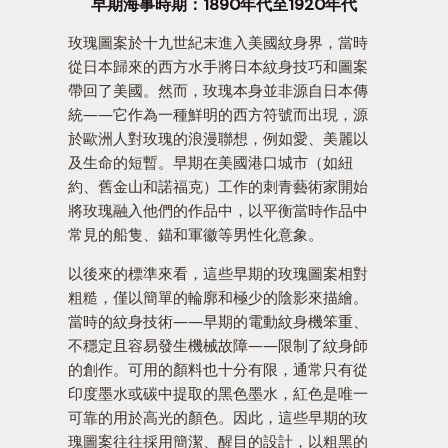
早期海事時期：1890年代至1920年代
玫瑰圖案於十九世紀末進入美國紋身界，當時
從日本歸來的西方水手將日本紋身技巧和圖案
帶回了美國。然而，玫瑰本身並非源自日本傳
統——它作為一種鮮明的西方符號而出現，源
於歐洲人對玫瑰的浪漫聯想，例如愛、美麗以
及生命的短暫。早期在美國港口城市（如紐
約、舊金山和諾福克）工作的刺青藝術家開始
將玫瑰融入他們的作品中，以平衡當時作品中
常見的船隻、錨和軍徽等男性化意象。
以後來的標準來看，這些早期的玫瑰圖案相對
粗糙，僅以簡單的輪廓和極少的陰影來描繪。
當時的紋身技術——早期的電動紋身機笨重、
不穩定且容易發生機械故障——限制了紋身師
的創作。可用的顏料也十分有限，通常只有從
印度墨水或碳中提取的黑色墨水，紅色是唯一
可靠的用於高光的顏色。因此，這些早期的玫
瑰圖案往往採用簡潔、醒目的設計，以粗黑的