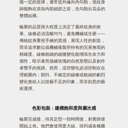
循一定的規律，通常從外緣向內勾勒，使紋身
師能夠在添加內部細節之前，先勾勒出花朵的
整體結構。
輪廓的品質很大程度上決定了最終紋身的效
果。線條必須流暢均勻，避免機械或生硬——
傳統紋身重視手繪的質感，展現人性的創造，
而非追求數位或機械複製所特有的完美無瑕的
精確度。線條粗細的細微變化能增添生命力和
個性，暗示著所描繪玫瑰的自然形態以及創作
者雙手的痕跡。然而，這些變化必須控制在合
理範圍內；顫抖、不確定的線條或粗細的劇烈
變化會給人以技藝不足的印象，而非刻意的藝
術選擇。
色彩包裝：建構飽和度與層次感
輪廓完成後，待其定型一段時間後，刺青師便
開始上色。他們會使用更大組、排列成各種圖