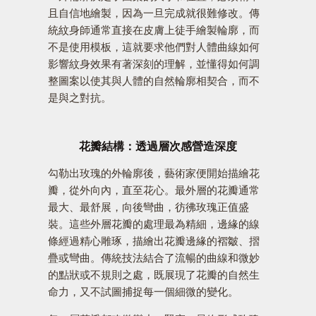
且自信地繪製，因為一旦完成就很難修改。傳
統紋身師通常直接在皮膚上徒手繪製輪廓，而
不是使用模板，這就要求他們對人體曲線如何
影響紋身效果有著深刻的理解，並懂得如何調
整圖案以使其與人體的自然輪廓相契合，而不
是與之對抗。
花瓣結構：透過層次感營造深度
勾勒出玫瑰的外輪廓後，藝術家便開始描繪花
瓣，從外向內，直至花心。最外層的花瓣通常
最大、最舒展，向後彎曲，彷彿玫瑰正值盛
裝。這些外層花瓣的處理最為精細，邊緣的線
條經過精心雕琢，描繪出花瓣邊緣的褶皺、摺
疊或彎曲。傳統技法結合了流暢的曲線和微妙
的點狀或不規則之處，既展現了花瓣的自然生
命力，又不試圖捕捉每一個細微的變化。