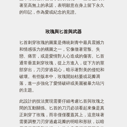
著至高無上的承諾，表明願意在身上留下永久
的印記，作為愛或紀念的見證。
玫瑰與匕首與武器
匕首刺穿玫瑰的圖案是傳統刺青中最具震撼力
和情感張力的構圖之一，它像徵著背叛、失
戀、痛苦，或是愛情對人心造成的傷害。匕首
通常垂直刺穿玫瑰，從上方進入，從下方的莖
部穿出，刀刃穿過花心，暗示著對美的侵犯和
破壞。有些版本中，玫瑰開始枯萎或花瓣凋
落，進一步強化了愛情破碎或美麗被暴力玷污
的主題。
此設計的技法實現需要仔細考慮匕首與玫瑰之
間的互動關係。匕首的刀刃必須看起來像是真
正刺穿了玫瑰，而非僅僅覆蓋其上，這意味著
需要調整刀刃穿過處花瓣的明暗和形狀，以暗