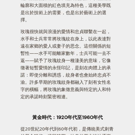
輪廓和大面積的紅色填充為特色，這種美學既
是出於技術上的需要，也是出於藝術上的選
擇。
玫瑰很快就與浪漫的愛情和忠貞聯繫在一起，
水手和士兵常常將玫瑰紋在身上，以此表達對
遠在家鄉的愛人或妻子的思念。這些關係的短
暫性——水手可能離家數年，士兵可能一去不
返——賦予了玫瑰紋身一種淒美的意味，它像
徵著短暫愛情的永恆印記，是刻在肉體上的承
諾：即使分離和誘惑，紋身者也會始終忠貞不
渝。許多早期的玫瑰紋身都融入了刻有女性名
字的橫幅，將玫瑰的象徵意義與特定的人和特
定的承諾時刻緊密相連。
黃金時代：1920年代至1960年代
從20世紀20年代到60年代初，是傳統美式刺青