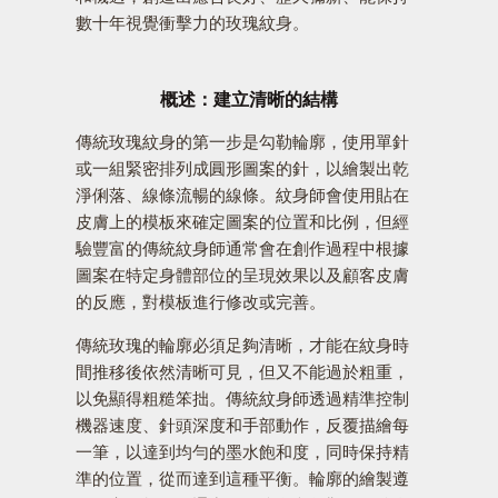
數十年視覺衝擊力的玫瑰紋身。
概述：建立清晰的結構
傳統玫瑰紋身的第一步是勾勒輪廓，使用單針
或一組緊密排列成圓形圖案的針，以繪製出乾
淨俐落、線條流暢的線條。紋身師會使用貼在
皮膚上的模板來確定圖案的位置和比例，但經
驗豐富的傳統紋身師通常會在創作過程中根據
圖案在特定身體部位的呈現效果以及顧客皮膚
的反應，對模板進行修改或完善。
傳統玫瑰的輪廓必須足夠清晰，才能在紋身時
間推移後依然清晰可見，但又不能過於粗重，
以免顯得粗糙笨拙。傳統紋身師透過精準控制
機器速度、針頭深度和手部動作，反覆描繪每
一筆，以達到均勻的墨水飽和度，同時保持精
準的位置，從而達到這種平衡。輪廓的繪製遵