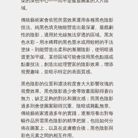
朵的深色中心——而不是覆蓋圖案的大片區
域。
傳統藝術家會依照所需效果運用各種黑色陰影
技法。純黑色填充物能營造出最深邃、最戲劇
性的陰影，適用於光線無法穿透的區域。黑灰
色水彩－用水稀釋的黑色墨水或用較輕的手法
塗抹－則能營造出柔和的漸層陰影，使明暗過
渡更加平緩。某些區域可能會採用黑色點描或
點畫技法，創造出紋理豐富的陰影效果，增添
視覺趣味，並暗示特定的表面質感。
黑色陰影的位置和濃淡程度會大大影響玫瑰的
視覺效果。黑色陰影過少會導致畫面顯得蒼白
無力，缺乏足夠的對比和層次感；而黑色陰影
過多則會使圖案顯得沉重、陰暗或雜亂無章。
傳統藝術家透過多年的實踐，逐漸培養出對每
幅作品所需黑色陰影的精準把握，包括如何分
佈在圖案上，以及在皮膚癒合後，黑色陰影與
彩色元素之間的相互作用。