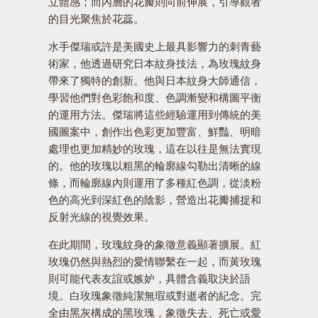
立體感；而內層的花瓣則向前伸展，引導觀者
的目光聚焦於花蕊。
水手傑瑞或許是美國史上最具影響力的刺青藝
術家，他透過研究日本紋身技法，為玫瑰紋身
帶來了獨特的創新。他與日本紋身大師通信，
學習他們對色彩飽和度、色調漸變和構圖平衡
的運用方法。傑瑞將這些經驗運用到傳統的美
國圖案中，創作出色彩更加豐富、鮮豔、明暗
處理也更加精妙的玫瑰，這在以往是無法實現
的。他的玫瑰以粗黑的輪廓線勾勒出清晰的線
條，而輪廓線內則運用了多種紅色調，從淡粉
色的高光到深紅色的陰影，營造出花瓣捕捉和
反射光線的視覺效果。
在此期間，玫瑰紋身的象徵意義顯著擴展。紅
玫瑰仍然與熱烈的愛情聯繫在一起，而黃玫瑰
則可能代表友誼或嫉妒，具體含義取決於語
境。白玫瑰象徵純潔無瑕或對逝者的紀念。完
全由黑灰構成的黑玫瑰，象徵失去、死亡或愛