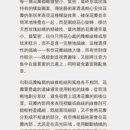
每一層花瓣都略微變小、緊密，最終形成玫瑰
特有的螺旋圖案。傳統藝術家透過精心安排花
瓣的形狀來表現這種螺旋效果，確保花瓣並非
簡單地堆疊在一起，而是圍繞花心旋轉，模仿
天然玫瑰結構的精確性。最內層的花瓣通常最
小、最緊密，往往只用花心處的幾條線條或形
狀來暗示，而不是逐一完整地描繪。這種選擇
性的描繪——有些花瓣細緻入微，而有些則僅
作暗示——既能創造視覺趣味，又能將注意力
集中在最重要的元素上，同時避免畫面雜亂無
章。
勾勒花瓣輪廓的線條粗細和風格各不相同。花
瓣重疊處的邊緣通常使用較粗的線條，從而清
晰地劃分形狀，避免視覺上混淆花瓣的前後位
置。花瓣內部用來表現褶皺或曲線的線條則可
能較輕盈纖細，既能展現細節，又不會將花瓣
分割成不相連的部分。有些傳統藝術家會在花
瓣內部，尤其是在高光區域，使用斷斷續續的