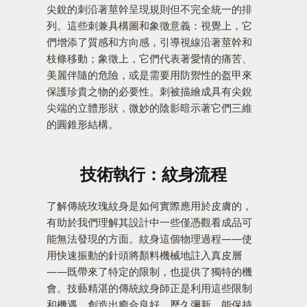
尖銳的刺沿著莖幹呈現規則但不完全統一的排
列。這些刺兼具構圖和象徵意義：視覺上，它
們增添了質感和方向感，引導視線沿著莖幹和
枝條移動；象徵上，它們代表著愛情的痛苦、
美麗伴隨的危險，或是需要用防禦性的盔甲來
保護珍貴之物的必要性。刺被描繪成具有尖銳
尖端的立體形狀，微妙的陰影暗示著它們三維
的圓錐形結構。
技術執行：紋身流程
了解傳統玫瑰紋身是如何實際應用於皮膚的，
有助於我們理解其設計中一些僅憑觀看成品可
能無法發現的方面。紋身這個物理過程——使
用快速振動的針頭將顏料機械地註入真皮層
——既帶來了特定的限制，也提供了獨特的機
會。技藝精湛的傳統紋身師正是利用這些限制
和機遇，創造出癒合良好、歷久彌新、能保持