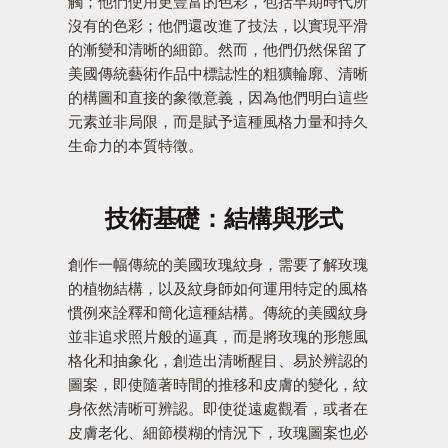
觸；他們使用更豐富的色彩，包括早期時代所
沒有的色彩；他們還改進了技法，以實現平滑
的漸變和清晰的細節。然而，他們仍然保留了
美國傳統藝術作品中標誌性的粗獷輪廓、清晰
的構圖和直接的象徵意義，因為他們明白這些
元素並非局限，而是賦予這種風格力量和持久
生命力的本質特徵。
技術基礎：結構與形式
創作一幅傳統的美國玫瑰紋身，需要了解玫瑰
的植物結構，以及紋身師如何運用特定的風格
慣例來詮釋和簡化這種結構。傳統的美國紋身
並非追求照片般的逼真，而是將玫瑰的形態風
格化和抽象化，創造出清晰醒目、易於辨認的
圖案，即使隨著時間的推移和皮膚的變化，紋
身依然清晰可辨認。即使從遠處觀看，或者在
皮膚老化、細節模糊的情況下，玫瑰圖案也必