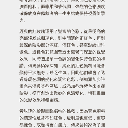
膽而飽和，而非柔和或低調，強烈的色彩強度
確保紋身在佩戴者的一生中始終保持視覺衝擊
力。
經典的紅玫瑰運用了豐富的色彩，從最明亮的
亮部淺粉或珊瑚色，到中間調的正紅色，再到
最深的陰影部分深紅、酒紅色，甚至點綴些許
紫色。這種色彩範圍營造出濃鬱而深邃的視覺
效果，同時透過單一色調的變化保持色彩的和
諧。傳統藝術家深知，純正的紅色顏料可能會
顯得平淡無奇，缺乏生氣，因此他們學會了透
過冷暖色調的變化來調節色彩，例如添加少許
橙色來溫暖某些區域，或添加些許紫色來冷卻
陰影，從而創造出微妙的色溫變化，增強畫面
的光影效果和氛圍感。
黃玫瑰的繪製面臨獨特的挑戰，因為黃色顏料
的穩定性通常不如紅色，透明度也更低，更容
易褪色，或顯得蒼白無力。傳統藝術家為了彌