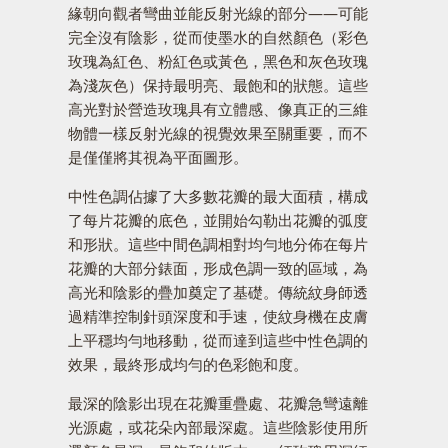
緣朝向觀者彎曲並能反射光線的部分——可能
完全沒有陰影，從而使墨水的自然顏色（彩色
玫瑰為紅色、粉紅色或黃色，黑色和灰色玫瑰
為淺灰色）保持最明亮、最飽和的狀態。這些
高光對於營造玫瑰具有立體感、像真正的三維
物體一樣反射光線的視覺效果至關重要，而不
是僅僅將其視為平面圖形。
中性色調佔據了大多數花瓣的最大面積，構成
了每片花瓣的底色，並開始勾勒出花瓣的弧度
和形狀。這些中間色調相對均勻地分佈在每片
花瓣的大部分錶面，形成色調一致的區域，為
高光和陰影的疊加奠定了基礎。傳統紋身師透
過精準控制針頭深度和手速，使紋身機在皮膚
上平穩均勻地移動，從而達到這些中性色調的
效果，最終形成均勻的色彩飽和度。
最深的陰影出現在花瓣重疊處、花瓣急彎遠離
光源處，或花朵內部最深處。這些陰影使用所