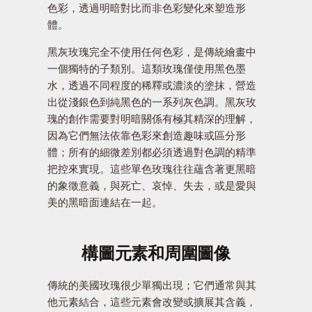
色彩，透過明暗對比而非色彩變化來塑造形
體。
黑灰玫瑰完全不使用任何色彩，是傳統繪畫中
一個獨特的子類別。這類玫瑰僅使用黑色墨
水，透過不同程度的稀釋或濃淡的塗抹，營造
出從淺銀色到純黑色的一系列灰色調。黑灰玫
瑰的創作需要對明暗關係有極其精深的理解，
因為它們無法依靠色彩來創造趣味或區分形
體；所有的細微差別都必須透過對色調的精準
把控來實現。這些單色玫瑰往往蘊含著更黑暗
的象徵意義，與死亡、哀悼、失去，或是愛與
美的黑暗面連結在一起。
構圖元素和周圍圖像
傳統的美國玫瑰很少單獨出現；它們通常與其
他元素結合，這些元素會改變或擴展其含義，