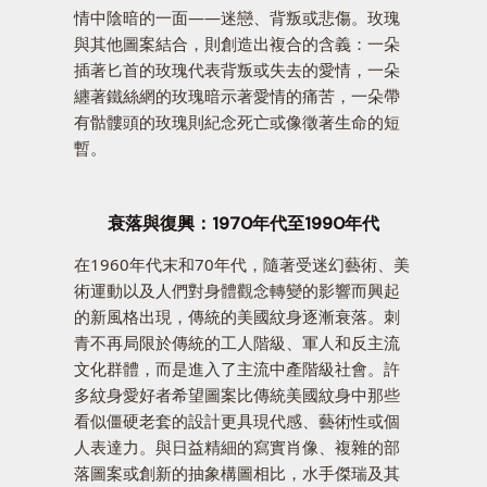
情中陰暗的一面——迷戀、背叛或悲傷。玫瑰
與其他圖案結合，則創造出複合的含義：一朵
插著匕首的玫瑰代表背叛或失去的愛情，一朵
纏著鐵絲網的玫瑰暗示著愛情的痛苦，一朵帶
有骷髏頭的玫瑰則紀念死亡或像徵著生命的短
暫。
衰落與復興：1970年代至1990年代
在1960年代末和70年代，隨著受迷幻藝術、美
術運動以及人們對身體觀念轉變的影響而興起
的新風格出現，傳統的美國紋身逐漸衰落。刺
青不再局限於傳統的工人階級、軍人和反主流
文化群體，而是進入了主流中產階級社會。許
多紋身愛好者希望圖案比傳統美國紋身中那些
看似僵硬老套的設計更具現代感、藝術性或個
人表達力。與日益精細的寫實肖像、複雜的部
落圖案或創新的抽象構圖相比，水手傑瑞及其