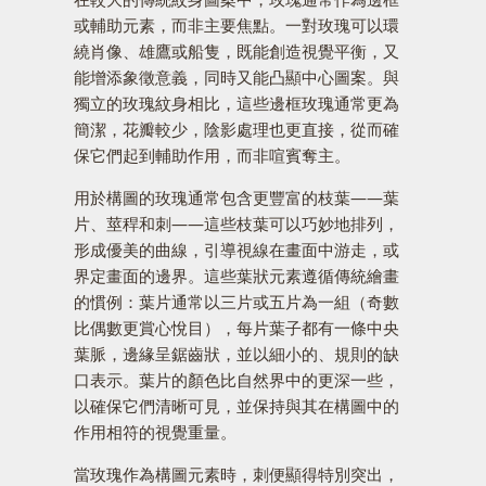
或輔助元素，而非主要焦點。一對玫瑰可以環
繞肖像、雄鷹或船隻，既能創造視覺平衡，又
能增添象徵意義，同時又能凸顯中心圖案。與
獨立的玫瑰紋身相比，這些邊框玫瑰通常更為
簡潔，花瓣較少，陰影處理也更直接，從而確
保它們起到輔助作用，而非喧賓奪主。
用於構圖的玫瑰通常包含更豐富的枝葉——葉
片、莖稈和刺——這些枝葉可以巧妙地排列，
形成優美的曲線，引導視線在畫面中游走，或
界定畫面的邊界。這些葉狀元素遵循傳統繪畫
的慣例：葉片通常以三片或五片為一組（奇數
比偶數更賞心悅目），每片葉子都有一條中央
葉脈，邊緣呈鋸齒狀，並以細小的、規則的缺
口表示。葉片的顏色比自然界中的更深一些，
以確保它們清晰可見，並保持與其在構圖中的
作用相符的視覺重量。
當玫瑰作為構圖元素時，刺便顯得特別突出，