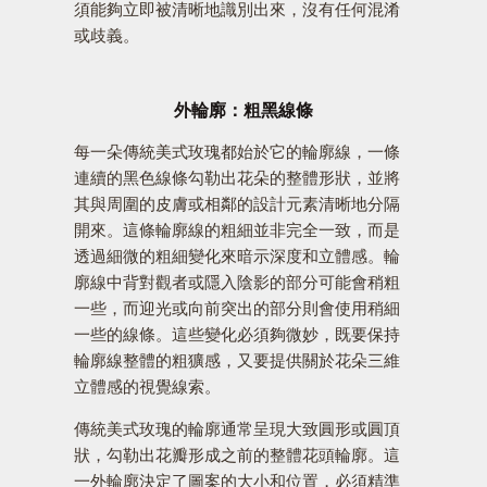
須能夠立即被清晰地識別出來，沒有任何混淆
或歧義。
外輪廓：粗黑線條
每一朵傳統美式玫瑰都始於它的輪廓線，一條
連續的黑色線條勾勒出花朵的整體形狀，並將
其與周圍的皮膚或相鄰的設計元素清晰地分隔
開來。這條輪廓線的粗細並非完全一致，而是
透過細微的粗細變化來暗示深度和立體感。輪
廓線中背對觀者或隱入陰影的部分可能會稍粗
一些，而迎光或向前突出的部分則會使用稍細
一些的線條。這些變化必須夠微妙，既要保持
輪廓線整體的粗獷感，又要提供關於花朵三維
立體感的視覺線索。
傳統美式玫瑰的輪廓通常呈現大致圓形或圓頂
狀，勾勒出花瓣形成之前的整體花頭輪廓。這
一外輪廓決定了圖案的大小和位置，必須精準