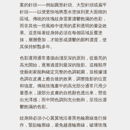
案的針頭——例如圓形針頭、大型針頭或扁平
針頭——以便更快地將墨水塗抹到更大面積的
區域。傳統的玫瑰紋身需要濃鬱飽滿的色彩，
而非其他一些風格中使用的柔和透明的暈染效
果。這意味著紋身師必須在每個區域反覆塗
抹，層層疊加，才能形成濃鬱的顏料濃度，使
其保持鮮豔多年。
色彩運用通常遵循由淺至深的原則，從最亮的
高光開始，逐漸過渡到最深的陰影。這種順序
使藝術家能夠確定完整的色調範圍，並根據淺
色調在皮膚上癒合後的效果，調整陰影的位置
和強度。傳統玫瑰畫中的高光部分通常只用少
量墨水，讓部分皮膚的自然顏色透出來，營造
出光澤感；而中間色調則充分飽和，呈現出濃
鬱飽滿的色彩。
紋身師必須小心翼翼地沿著黑色輪廓線進行操
作，緊貼輪廓線，避免越過輪廓線，破壞玫瑰