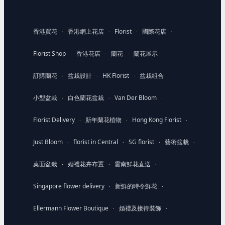
香港買花
香港網上花店
Florist
國際花店
·
·
·
·
Florist Shop
香港花店
蘭花
蘭花展示
·
·
·
·
訂購蘭花
盆栽設計
HK Florist
盆栽組合
·
·
·
·
小型盆栽
白色蘭花盆栽
Van Der Bloom
·
·
·
Florist Delivery
新年蘭花植物
Hong Kong Florist
·
·
·
Just Bloom
florist in Central
SG florist
藝術盆栽
·
·
·
·
桌面盆栽
婚禮花卉布置
雲南鮮花直送
·
·
·
Singapore flower delivery
新鮮的時令鮮花
·
·
Ellermann Flower Boutique
婚禮及接待裝飾
·
·