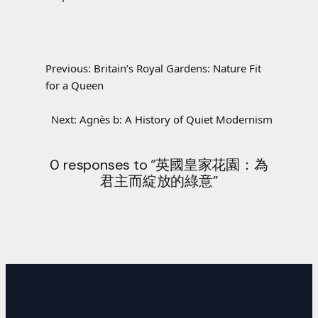
Previous:
Britain’s Royal Gardens: Nature Fit
for a Queen
Next:
Agnès b: A History of Quiet Modernism
0 responses to “英國皇家花園：為
君主而綻放的綠意”