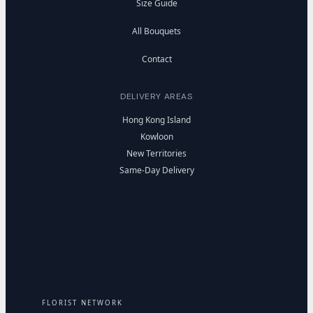
Size Guide
All Bouquets
Contact
DELIVERY AREAS
Hong Kong Island
Kowloon
New Territories
Same-Day Delivery
FLORIST NETWORK