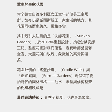
重生的皇家花園
肯辛頓宮自維多利亞女王童年起便是王室居
所，如今仍是威爾斯親王一家生活的地方。其
花園同樣歷史悠久、風格多變。
其中最引人注目的是「沈靜花園」（Sunken
Garden），於2017年重新設計，以紀念黛安娜
王妃。整座花園對稱而優雅，春夏時節盛開鬱
金香、大麗花與白玫瑰，象徵她的高貴與溫
柔。
花園外側的「搖籃步道」（Cradle Walk）與
「正式庭園」（Formal Gardens）則保留了喬
治時代的園林風格——池水、雕塑與修剪整齊
的樹籬相映成趣。
最佳造訪時節：
春季至初夏，花卉最為繁盛。