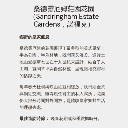
桑德靈厄姆莊園花園
（Sandringham Estate
Gardens，諾福克）
鄉野的皇家氣息
桑德靈厄姆的花園展現了最典型的英式風情：
半為公園，半為林地，既開闊又溫柔。這片土
地由愛德華七世在十九世紀末設計，結合了人
工湖、寬闊草坪與自然林徑，呈現諾福克鄉村
的恬靜之美。
每年春天杜鵑與映山紅競相綻放，秋日則金黃
與銅紅交織。雖為現任君主的私人寓所，花園
仍大部分時間對外開放，是體驗皇家鄉野生活
的理想去處。
最佳造訪時節：
晚春花期或秋季賞楓時分。