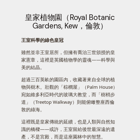
皇家植物園（Royal Botanic
Gardens, Kew，倫敦）
王室科學的綠色皇冠
雖然並非王室居所，但擁有喬治三世頒授的皇
家憲章，這裡是英國植物學的靈魂——科學與
美的結晶。
超過三百英畝的園區內，收藏著來自全球的植
物與樹木。壯觀的「棕櫚屋」（Palm House）
宛如維多利亞時代的玻璃大教堂，而「樹梢步
道」（Treetop Walkway）則能俯瞰整座西倫
敦的綠海。
這裡既是皇家傳統的延續，也是人類與自然知
識的橋樑——或許，王室留給後世最深遠的遺
產，不是宮殿，而是這座園林中的智慧。