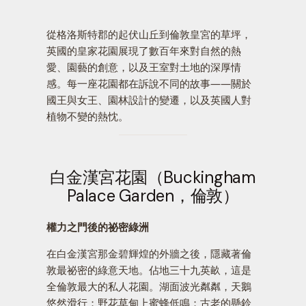
從格洛斯特郡的起伏山丘到倫敦皇宮的草坪，
英國的皇家花園展現了數百年來對自然的熱
愛、園藝的創意，以及王室對土地的深厚情
感。每一座花園都在訴說不同的故事——關於
國王與女王、園林設計的變遷，以及英國人對
植物不變的熱忱。
白金漢宮花園（Buckingham
Palace Garden，倫敦）
權力之門後的祕密綠洲
在白金漢宮那金碧輝煌的外牆之後，隱藏著倫
敦最祕密的綠意天地。佔地三十九英畝，這是
全倫敦最大的私人花園。湖面波光粼粼，天鵝
悠然滑行；野花草甸上蜜蜂低鳴；古老的懸鈴