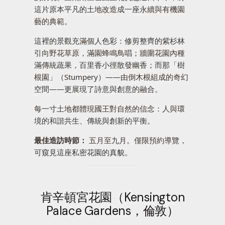
這片原本平凡的土地改造成一座永續與有機園
藝的典範。
這裡的景觀充滿個人色彩：修剪整齊的紫杉林
引向野花草原，滿園蜂鳴鳥唱；牆圍花園內種
滿傳統蔬果，百里香小徑散發幽香；而那「樹
根園」（Stumpery）——由倒木根組成的奇幻
空間——更展現了詩意與創意的融合。
每一寸土地都體現國王對自然的信念：人與環
境的和諧共生、傳統與創新的平衡。
最佳造訪時節：
五月至九月。僅限預約導覽，
可窺見這座私密花園的真貌。
肯辛頓宮花園（Kensington
Palace Gardens，倫敦）