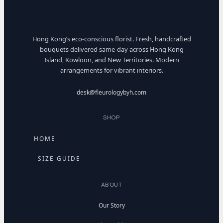
Hong Kong’s eco-conscious florist. Fresh, handcrafted
bouquets delivered same-day across Hong Kong
Island, Kowloon, and New Territories. Modern
arrangements for vibrant interiors.
desk@fleurologybyh.com
SHOP
HOME
SIZE GUIDE
ABOUT
Our Story