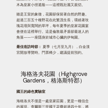
木為皇家小徑遮蔭——這裡既壯麗又親切。
雖是王室的象徵，花園卻保留著自然的野趣。
超過三百五十種野花在此繁茂生長，環繞著玫
瑰花壇與寬闊的草坪，每年夏季的皇家花園宴
會便在這裡舉行。這是倫敦最矛盾卻最迷人的
角落——一座隱身於城市心臟的伊甸園。
最佳造訪時節：
夏季（七月至九月），白金漢
宮開放導覽時。門票稀少，建議提前預約。
海格洛夫花園（Highgrove
Gardens，格洛斯特郡）
國王的綠色實驗室
海格洛夫不僅是一處皇家莊園，更是一種信念
的展現。查爾斯三世國王花費超過四十年，將