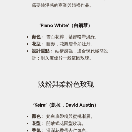
需要純淨感的商業與婚禮作品。
‘Piano White’（白鋼琴）
顏色：
雪白花瓣，基部略帶淡綠。
花型：
圓形，花瓣層疊如牡丹。
設計重點：
結構感強，適合現代極簡設
計；耐久度優於一般庭園玫瑰。
淡粉與柔粉色玫瑰
‘Keira’（凱拉，David Austin）
顏色：
奶白底帶粉與蜜桃漸層。
花型：
開放式花園型玫瑰。
香氣：
溫潤花香帶杏仁氣息。