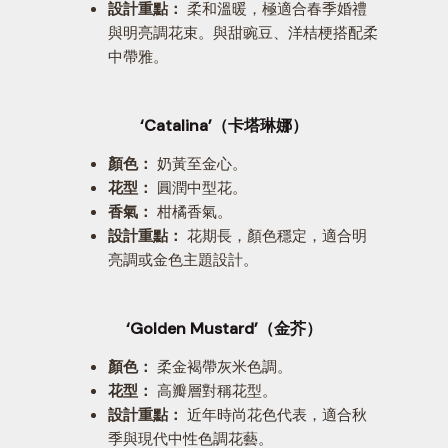
設計重點：
柔和溫暖，極適合春季婚禮
與明亮調花束。與甜豌豆、洋桔梗搭配柔
中帶雅。
‘Catalina’（卡塔琳娜）
顏色：
奶黃至金心。
花型：
圓潤中型花。
香氣：
柑橘香氣。
設計重點：
花期長，顏色穩定，適合明
亮調或金色主題設計。
‘Golden Mustard’（金芥）
顏色：
柔金褐帶灰米色調。
花型：
高瓣層對稱花型。
設計重點：
近年時尚花色代表，適合秋
季與現代中性色調花藝。