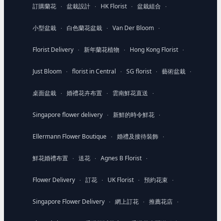
訂購蘭花
盆栽設計
HK Florist
盆栽組合
·
·
·
·
小型盆栽
白色蘭花盆栽
Van Der Bloom
·
·
·
Florist Delivery
新年蘭花植物
Hong Kong Florist
·
·
·
Just Bloom
florist in Central
SG florist
藝術盆栽
·
·
·
·
桌面盆栽
婚禮花卉布置
雲南鮮花直送
·
·
·
Singapore flower delivery
新鮮的時令鮮花
·
·
Ellermann Flower Boutique
婚禮及接待裝飾
·
·
鮮花婚禮布置
送花
Agnes B Florist
·
·
·
Flower Delivery
訂花
UK Florist
預約花束
·
·
·
·
Singapore Flower Delivery
網上訂花
推薦花店
·
·
·