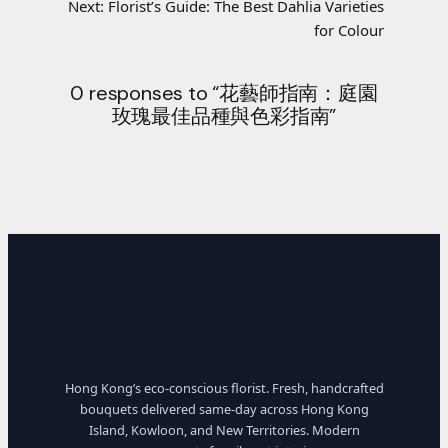
Next:
Florist’s Guide: The Best Dahlia Varieties
for Colour
0 responses to “花藝師指南：庭園
玫瑰最佳品種與色彩指南”
Hong Kong’s eco-conscious florist. Fresh, handcrafted
bouquets delivered same-day across Hong Kong
Island, Kowloon, and New Territories. Modern