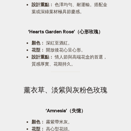
設計重點：
色澤均勻、耐運輸。搭配金
葉或深綠葉材極具節慶感。
‘Hearts Garden Rose’（心形玫瑰）
顏色：
深紅至酒紅。
花型：
開放後花心呈心形。
設計重點：
情人節與高端花盒的首選，
質感厚實、花期持久。
薰衣草、淡紫與灰粉色玫瑰
‘Amnesia’（失憶）
顏色：
霧紫帶米灰。
花型：
高心型花頭。