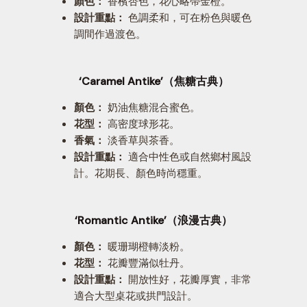
顏色：
香檳杏色，花心略帶金橙。
設計重點：
色調柔和，可在粉色與暖色
調間作過渡色。
‘Caramel Antike’（焦糖古典）
顏色：
奶油焦糖混合蜜色。
花型：
高密度球形花。
香氣：
淡香草與茶香。
設計重點：
適合中性色或自然鄉村風設
計。花期長、顏色時尚穩重。
‘Romantic Antike’（浪漫古典）
顏色：
暖珊瑚橙轉淡粉。
花型：
花瓣豐滿似牡丹。
設計重點：
開放性好，花瓣厚實，非常
適合大型桌花或拱門設計。