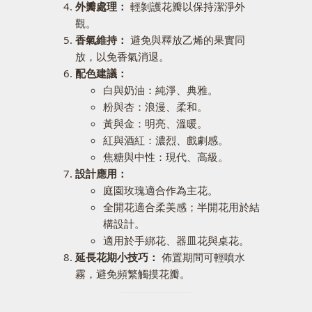
外瓣處理：
輕剝護花瓣以保持潔淨外
觀。
香氣維持：
避免與釋放乙烯的果實同
放，以免香氣消退。
配色建議：
白與奶油：純淨、典雅。
粉與杏：浪漫、柔和。
黃與金：明亮、溫暖。
紅與酒紅：濃烈、戲劇感。
焦糖與中性：現代、高級。
設計應用：
庭園玫瑰適合作為主花。
全開花適合柔美感；半開花用於結
構設計。
適用於手綁花、器皿花與桌花。
延長花期小技巧：
佈置期間可輕噴水
霧，避免頻繁觸摸花瓣。