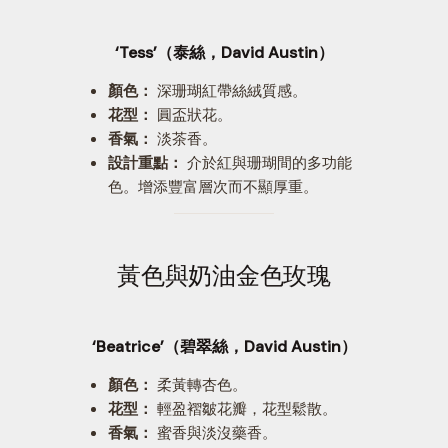
‘Tess’（泰絲，David Austin）
顏色：
深珊瑚紅帶絲絨質感。
花型：
圓盃狀花。
香氣：
淡茶香。
設計重點：
介於紅與珊瑚間的多功能
色。增添豐富層次而不顯厚重。
黃色與奶油金色玫瑰
‘Beatrice’（碧翠絲，David Austin）
顏色：
柔黃轉杏色。
花型：
輕盈褶皺花瓣，花型鬆散。
香氣：
蜜香與淡沒藥香。