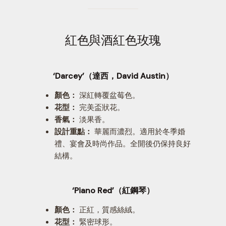
紅色與酒紅色玫瑰
‘Darcey’（達西，David Austin）
顏色：
深紅轉覆盆莓色。
花型：
完美盃狀花。
香氣：
淡果香。
設計重點：
華麗而濃烈。適用於冬季婚
禮、宴會及時尚作品。全開後仍保持良好
結構。
‘Piano Red’（紅鋼琴）
顏色：
正紅，質感絲絨。
花型：
緊密球形。