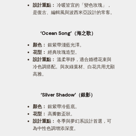
設計重點：
冷暖皆宜的「變色玫瑰」，
是復古、編輯風與波西米亞設計的常客。
‘Ocean Song’（海之歌）
顏色：
銀紫帶淺藍光澤。
花型：
經典玫瑰造型。
設計重點：
溫柔寧靜，適合婚禮花束與
冷色調搭配。與灰綠葉材、白花共用尤顯
高雅。
‘Silver Shadow’（銀影）
顏色：
銀紫帶冷藍底。
花型：
高瓣數盃狀。
設計重點：
冬季與夢幻系設計首選，可
為中性色調增添深度。