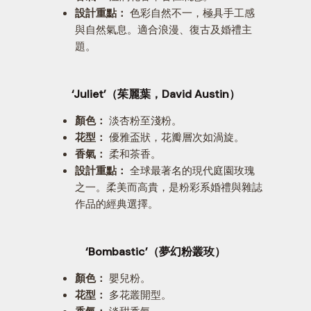
設計重點：
色彩自然不一，極具手工感
與自然氣息。適合浪漫、復古及婚禮主
題。
‘Juliet’（茱麗葉，David Austin）
顏色：
淡杏粉至淺粉。
花型：
優雅盃狀，花瓣層次如渦旋。
香氣：
柔和茶香。
設計重點：
全球最著名的現代庭園玫瑰
之一。柔美而高貴，是粉彩系婚禮與雜誌
作品的經典選擇。
‘Bombastic’（夢幻粉叢玫）
顏色：
嬰兒粉。
花型：
多花叢開型。
香氣：
淡甜香氣。