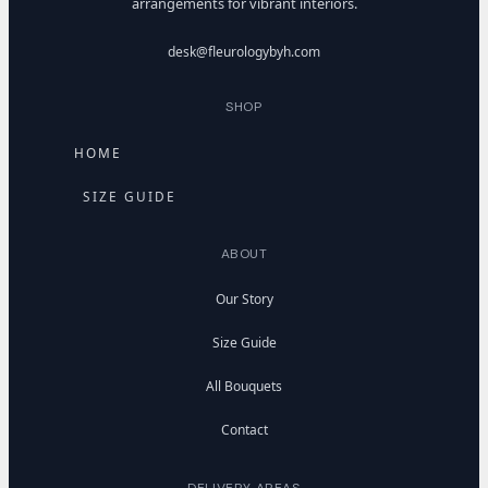
arrangements for vibrant interiors.
desk@fleurologybyh.com
SHOP
HOME
SIZE GUIDE
ABOUT
Our Story
Size Guide
All Bouquets
Contact
DELIVERY AREAS