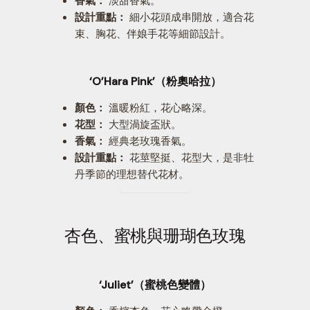
設計重點：
細小花頭成串開放，適合花
束、胸花、伴娘手花等細節設計。
‘O’Hara Pink’（粉奧哈拉）
顏色：
溫暖粉紅，花心略深。
花型：
大型渦旋盃狀。
香氣：
經典老玫瑰香氣。
設計重點：
花莖堅挺、花型大，是非牡
丹季節的理想替代花材。
杏色、蜜桃與珊瑚色玫瑰
‘Juliet’（蜜桃色變體）