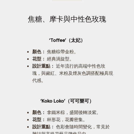
焦糖、摩卡與中性色玫瑰
‘Toffee’（太妃）
顏色：
焦糖棕帶金粉。
花型：
經典渦旋型。
設計重點：
近年流行的高端中性色玫
瑰，與赭紅、米粉及煙灰色調搭配極具現
代感。
‘Koko Loko’（可可樂可）
顏色：
拿鐵米棕，盛開後轉淡紫。
花型：
杯形花，花瓣密集。
設計重點：
色彩會隨時間變化，常見於
雜誌與高級花藝品牌作品中。