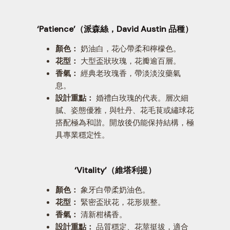
‘Patience’（派森絲，David Austin 品種）
顏色：
奶油白，花心帶柔和檸檬色。
花型：
大型盃狀玫瑰，花瓣逾百層。
香氣：
經典老玫瑰香，帶淡淡沒藥氣
息。
設計重點：
婚禮白玫瑰的代表。層次細
膩、姿態優雅，與牡丹、花毛茛或繡球花
搭配極為和諧。開放後仍能保持結構，極
具專業穩定性。
‘Vitality’（維塔利提）
顏色：
象牙白帶柔奶油色。
花型：
緊密盃狀花，花形規整。
香氣：
清新柑橘香。
設計重點：
品質穩定、花莖挺拔，適合