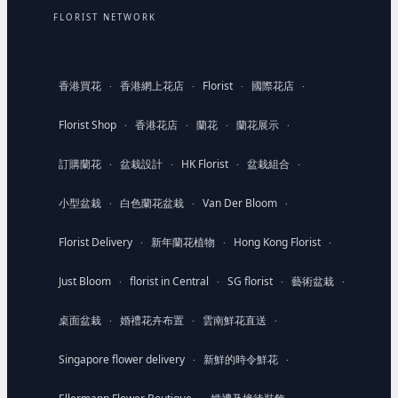
FLORIST NETWORK
香港買花
香港網上花店
Florist
國際花店
·
·
·
·
Florist Shop
香港花店
蘭花
蘭花展示
·
·
·
·
訂購蘭花
盆栽設計
HK Florist
盆栽組合
·
·
·
·
小型盆栽
白色蘭花盆栽
Van Der Bloom
·
·
·
Florist Delivery
新年蘭花植物
Hong Kong Florist
·
·
·
Just Bloom
florist in Central
SG florist
藝術盆栽
·
·
·
·
桌面盆栽
婚禮花卉布置
雲南鮮花直送
·
·
·
Singapore flower delivery
新鮮的時令鮮花
·
·