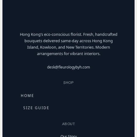
Hong Kong’s eco-conscious florist. Fresh, handcrafted
bouquets delivered same-day across Hong Kong
Island, Kowloon, and New Territories. Modern
arrangements for vibrant interiors.
desk@fleurologybyh.com
SHOP
HOME
SIZE GUIDE
ABOUT
Our Story