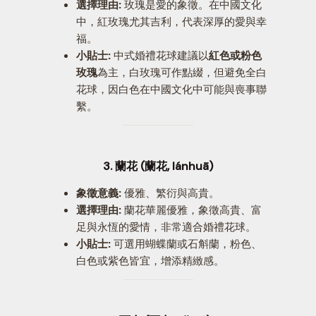
選擇理由:
玫瑰是愛的象徵。在中國文化
中，紅玫瑰尤其吉利，代表深厚的愛與幸
福。
小貼士:
中式婚禮花球建議以
紅色或粉色
玫瑰
為主，白玫瑰可作點綴，但避免全白
花球，因白色在中國文化中可能與喪事聯
繫。
3. 蘭花 (蘭花, lánhuā)
象徵意義:
優雅、繁衍與高貴。
選擇理由:
蘭花華麗優雅，象徵高貴、富
足與永恆的愛情，非常適合婚禮花球。
小貼士:
可選用蝴蝶蘭或石斛蘭，粉色、
白色或紫色皆宜，增添精緻感。