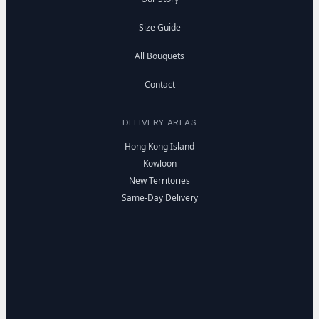
Size Guide
All Bouquets
Contact
DELIVERY AREAS
Hong Kong Island
Kowloon
New Territories
Same-Day Delivery