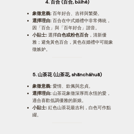
4. 百合 (百合, bǎihé)
象徵意義:
百年好合、吉祥與繁榮。
選擇理由:
百合在中式婚禮中非常傳統，
因「百合」與「百年好合」諧音。
小貼士:
選擇
白色或粉色百合
，清新優
雅；避免黃色百合，黃色在婚禮中可能象
徵嫉妒。
5. 山茶花 (山茶花, shāncháhuā)
象徵意義:
愛情、欽佩與忠貞。
選擇理由:
山茶花象徵深厚而永恆的愛，
適合喜歡低調優雅的新娘。
小貼士:
紅色山茶花最吉利，白色可作點
綴。