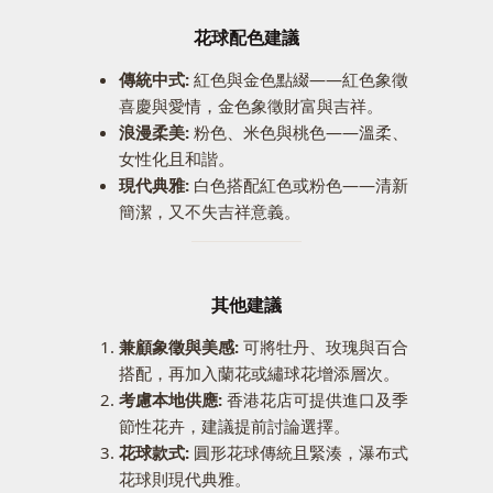
花球配色建議
傳統中式:
紅色與金色點綴——紅色象徵
喜慶與愛情，金色象徵財富與吉祥。
浪漫柔美:
粉色、米色與桃色——溫柔、
女性化且和諧。
現代典雅:
白色搭配紅色或粉色——清新
簡潔，又不失吉祥意義。
其他建議
兼顧象徵與美感:
可將牡丹、玫瑰與百合
搭配，再加入蘭花或繡球花增添層次。
考慮本地供應:
香港花店可提供進口及季
節性花卉，建議提前討論選擇。
花球款式:
圓形花球傳統且緊湊，瀑布式
花球則現代典雅。