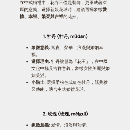
在中式婚禮中，花卉不僅是裝飾，更承載著深
厚的意義。選擇新娘花球時，建議選擇象徵
愛
情、幸福、繁榮與吉祥
的花卉。
1. 牡丹 (牡丹, mǔdān)
象徵意義:
富貴、榮華、浪漫與婚姻幸
福。
選擇理由:
牡丹被譽為「花王」，在中國
文化中極具吉祥意義，象徵女性美麗與婚
姻美滿。
小貼士:
選擇柔粉色或紅色牡丹，既典雅
又傳統，適合中式婚禮花球。
2. 玫瑰 (玫瑰, méiguī)
象徵意義:
愛情、浪漫與熱情。