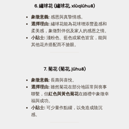
6. 繡球花 (繡球花, xiùqiúhuā)
象徵意義:
感恩與真摯情感。
選擇理由:
繡球花能為花球增添豐盈感和
柔美感，象徵對伴侶及家人的感恩之情。
小貼士:
淺粉色、藍色或紫色皆宜，能與
其他花卉搭配而不搶眼。
7. 菊花 (菊花, júhuā)
象徵意義:
長壽與喜悅。
選擇理由:
雖然菊花在部分地區常與喪事
聯繫，但
紅色與黃色菊花
在婚禮中象徵幸
福與成功。
小貼士:
可少量作點綴，以免造成陰沉
感。