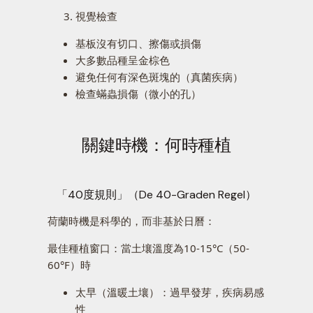
視覺檢查
基板沒有切口、擦傷或損傷
大多數品種呈金棕色
避免任何有深色斑塊的（真菌疾病）
檢查蟎蟲損傷（微小的孔）
關鍵時機：何時種植
「40度規則」（De 40-Graden Regel）
荷蘭時機是科學的，而非基於日曆：
最佳種植窗口：當土壤溫度為10-15°C（50-
60°F）時
太早（溫暖土壤）：過早發芽，疾病易感
性