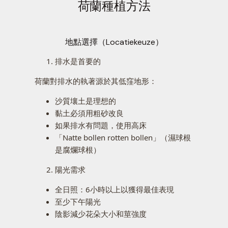
荷蘭種植方法
地點選擇（Locatiekeuze）
排水是首要的
荷蘭對排水的執著源於其低窪地形：
沙質壤土是理想的
黏土必須用粗砂改良
如果排水有問題，使用高床
「Natte bollen rotten bollen」（濕球根
是腐爛球根）
陽光需求
全日照：6小時以上以獲得最佳表現
至少下午陽光
陰影減少花朵大小和莖強度