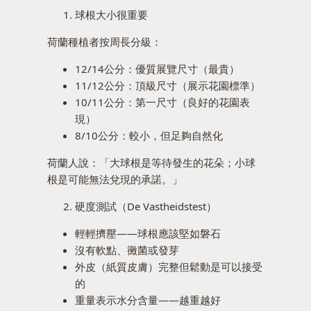
球根大小很重要
荷蘭種植者按周長分級：
12/14公分：優質展覽尺寸（最貴）
11/12公分：頂級尺寸（展示花園標準）
10/11公分：第一尺寸（良好的花園表
現）
8/10公分：較小，但足夠自然化
荷蘭人說：「大球根是等待發生的花朵；小球
根是可能無法兌現的承諾。」
硬度測試（De Vastheidstest）
輕輕擠壓——球根應該堅如磐石
沒有軟點、黴菌或發芽
外皮（紙質皮膚）完整但鬆動是可以接受
的
重量表示水分含量——越重越好