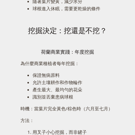
隨著葉片變黃，減少水分
球根進入休眠，需要更乾燥的條件
挖掘決定：挖還是不挖？
荷蘭商業實踐：年度挖掘
為什麼商業種植者每年挖掘：
保證無病原料
允許土壤耕作和作物輪作
產生最大、最均勻的花朵
識別並丟棄患病球根
時機：當葉片完全黃色/棕色時（六月至七月）
方法：
用叉子小心挖掘，而非鏟子