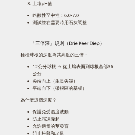
土壤pH值
略酸性至中性：6.0-7.0
測試並在需要時用石灰調整
「三倍深」規則（Drie Keer Diep）
種植球根的深度為其高度的三倍：
12公分球根 → 從土壤表面到球根基部36
公分
尖端向上（生長尖端）
平端向下（帶根區的基板）
為什麼這個深度？
保護免受溫度波動
防止霜凍隆起
允許適當的莖發育
阻止松鼠和老鼠