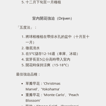
十二月下旬至一月種植
室內開花強迫（Drijven）
「五度法」：
將球根種植在帶排水孔的盆中（十月至十
一月）
徹底澆水
在5°C儲存12-16週（車庫、冰箱）
當芽長至5公分高時帶入室內
開花時保持涼爽（15-18°C）
最佳強迫品種：
單瓣早花：’Christmas
Marvel’、’Yokohama’
重瓣早花：’Monte Carlo’、’Peach
Blossom’
凱旋：’Strong Gold’、’Barcelona’