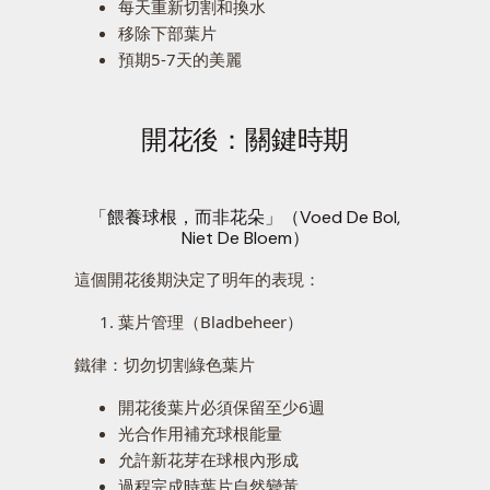
每天重新切割和換水
移除下部葉片
預期5-7天的美麗
開花後：關鍵時期
「餵養球根，而非花朵」（Voed De Bol,
Niet De Bloem）
這個開花後期決定了明年的表現：
葉片管理（Bladbeheer）
鐵律：切勿切割綠色葉片
開花後葉片必須保留至少6週
光合作用補充球根能量
允許新花芽在球根內形成
過程完成時葉片自然變黃