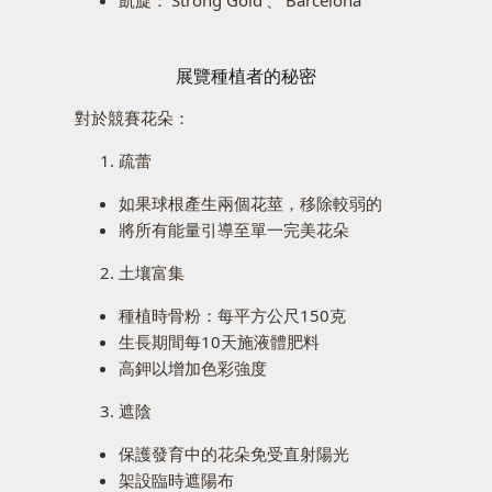
展覽種植者的秘密
對於競賽花朵：
疏蕾
如果球根產生兩個花莖，移除較弱的
將所有能量引導至單一完美花朵
土壤富集
種植時骨粉：每平方公尺150克
生長期間每10天施液體肥料
高鉀以增加色彩強度
遮陰
保護發育中的花朵免受直射陽光
架設臨時遮陽布