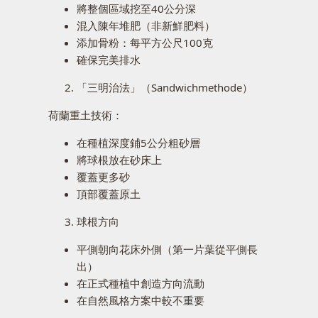
將整個區域挖至40公分深
混入陳年堆肥（非新鮮肥料）
添加骨粉：每平方公尺100克
確保完美排水
「三明治法」（Sandwichmethode）
荷蘭重土技術：
在種植深度鋪5公分粗砂層
將球根放在砂床上
覆蓋更多砂
頂部覆蓋原土
球根方向
平側朝向花床外側（第一片葉從平側長
出）
在正式種植中創造方向流動
在自然風格方案中較不重要