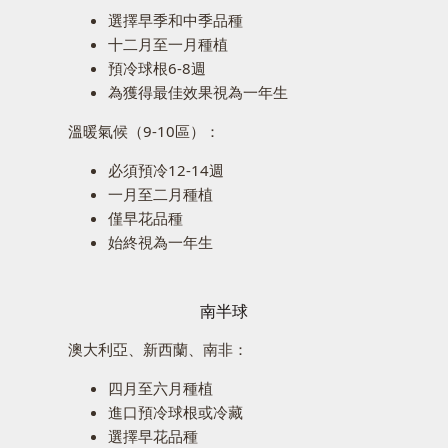
選擇早季和中季品種
十二月至一月種植
預冷球根6-8週
為獲得最佳效果視為一年生
溫暖氣候（9-10區）：
必須預冷12-14週
一月至二月種植
僅早花品種
始終視為一年生
南半球
澳大利亞、新西蘭、南非：
四月至六月種植
進口預冷球根或冷藏
選擇早花品種