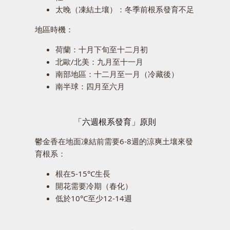
太晚（凍結土壤）：冬季前根系發育不足
地區時機：
荷蘭：十月下旬至十二月初
北歐/北美：九月至十一月
南部地區：十二月至一月（冷藏後）
南半球：四月至六月
「六週根系發育」原則
鬱金香在地面凍結前需要6-8週的涼爽土壤來發
育根系：
根在5-15°C生長
開花需要冷期（春化）
低於10°C至少12-14週