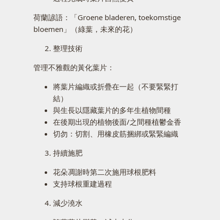
荷蘭諺語：「Groene bladeren, toekomstige
bloemen」（綠葉，未來的花）
整理技術
管理不雅觀的黃化葉片：
將葉片編織或折疊在一起（不要緊緊打
結）
與生長以隱藏葉片的多年生植物間種
在後期出現的植物後面/之間種植鬱金香
切勿：切割、用橡皮筋捆綁或緊緊編織
持續施肥
花朵凋謝時第二次施用球根肥料
支持球根重建過程
減少澆水