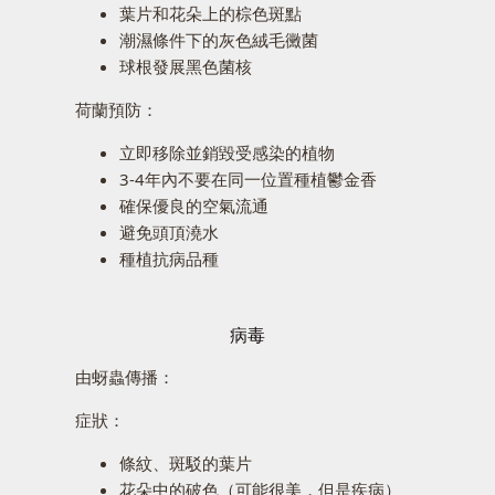
葉片和花朵上的棕色斑點
潮濕條件下的灰色絨毛黴菌
球根發展黑色菌核
荷蘭預防：
立即移除並銷毀受感染的植物
3-4年內不要在同一位置種植鬱金香
確保優良的空氣流通
避免頭頂澆水
種植抗病品種
病毒
由蚜蟲傳播：
症狀：
條紋、斑駁的葉片
花朵中的破色（可能很美，但是疾病）