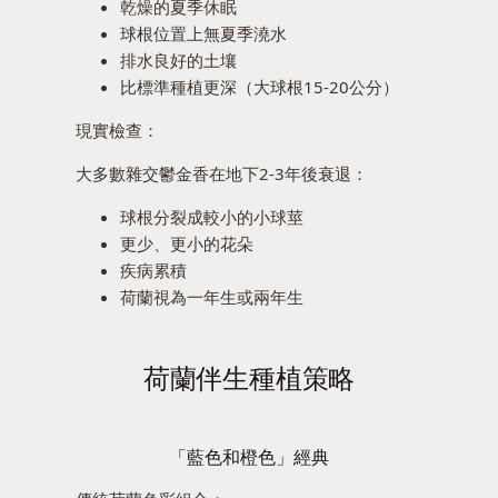
乾燥的夏季休眠
球根位置上無夏季澆水
排水良好的土壤
比標準種植更深（大球根15-20公分）
現實檢查：
大多數雜交鬱金香在地下2-3年後衰退：
球根分裂成較小的小球莖
更少、更小的花朵
疾病累積
荷蘭視為一年生或兩年生
荷蘭伴生種植策略
「藍色和橙色」經典