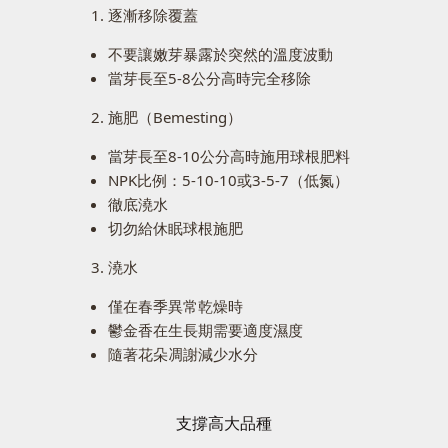
逐漸移除覆蓋
不要讓嫩芽暴露於突然的溫度波動
當芽長至5-8公分高時完全移除
施肥（Bemesting）
當芽長至8-10公分高時施用球根肥料
NPK比例：5-10-10或3-5-7（低氮）
徹底澆水
切勿給休眠球根施肥
澆水
僅在春季異常乾燥時
鬱金香在生長期需要適度濕度
隨著花朵凋謝減少水分
支撐高大品種