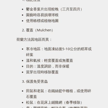
鬱金香葉片出現較晚（三月至四月）
園藝時容易損壞球根
使用樁標或植物地圖
覆蓋（Mulchen）
荷蘭方法因地區而異：
寒冷地區：地面凍結後5-10公分的稻草或
碎葉
溫和氣候：輕度覆蓋或無覆蓋
目的：溫度調節，而非保暖
當芽出現時移除覆蓋
保護免受害蟲
田鼠和老鼠：在鐵絲籃中種植，或使用碎
石覆蓋
松鼠：在花床上鋪雞網（春季移除）
鹿：圍欄是唯一解決方案（牠們吃芽和