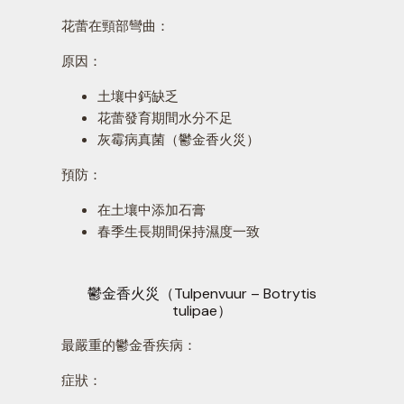
花蕾在頸部彎曲：
原因：
土壤中鈣缺乏
花蕾發育期間水分不足
灰霉病真菌（鬱金香火災）
預防：
在土壤中添加石膏
春季生長期間保持濕度一致
鬱金香火災（Tulpenvuur – Botrytis
tulipae）
最嚴重的鬱金香疾病：
症狀：