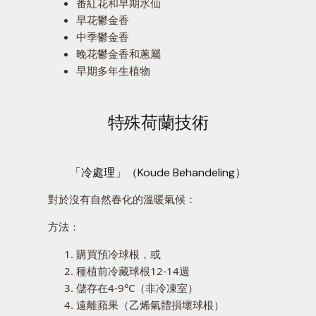
番紅花和早期水仙
早花鬱金香
中季鬱金香
晚花鬱金香和蔥屬
早期多年生植物
特殊荷蘭技術
「冷處理」（Koude Behandeling）
對於沒有自然春化的溫暖氣候：
方法：
購買預冷球根，或
種植前冷藏球根12-14週
儲存在4-9°C（非冷凍室）
遠離蘋果（乙烯氣體損壞球根）