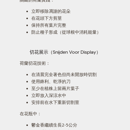
立即移除凋謝的花朵
在花頭下方剪莖
保持所有葉片完整
防止種子形成（從球根中消耗能量）
切花展示（Snijden Voor Display）
荷蘭切花技術：
在清晨完全著色但尚未開放時切割
使用鋒利、乾淨的刀
至少在植株上留兩片葉子
立即放入深涼水中
安排前在水下重新切割莖
在花瓶中：
鬱金香繼續生長2-5公分