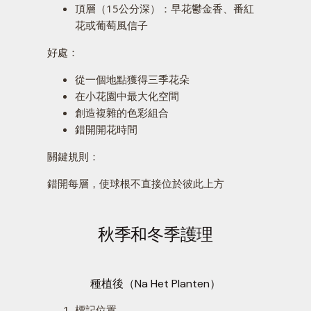
頂層（15公分深）：早花鬱金香、番紅
花或葡萄風信子
好處：
從一個地點獲得三季花朵
在小花園中最大化空間
創造複雜的色彩組合
錯開開花時間
關鍵規則：
錯開每層，使球根不直接位於彼此上方
秋季和冬季護理
種植後（Na Het Planten）
標記位置