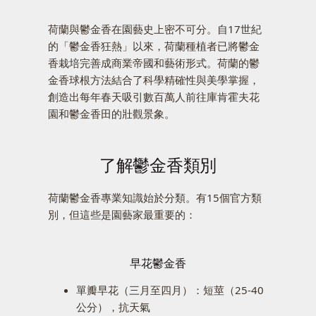
荷蘭與鬱金香在園藝史上密不可分。自17世紀
的「鬱金香狂熱」以來，荷蘭種植者已將鬱金
香栽培完善成商業帝國和藝術形式。荷蘭的鬱
金香球根方法結合了科學精確性與美學掌握，
創造出每年春天吸引數百萬人前往庫肯霍夫花
園和鬱金香田的壯觀景象。
了解鬱金香類別
荷蘭鬱金香專業知識始於分類。有15個官方類
別，但這些是園藝家最重要的：
早花鬱金香
單瓣早花（三月至四月）：短莖（25-40
公分），抗天氣