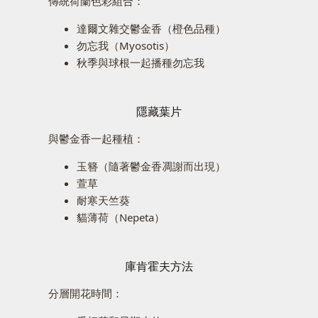
傳統荷蘭色彩組合：
達爾文雜交鬱金香（橙色品種）
勿忘我（Myosotis）
秋季與球根一起播種勿忘我
隱藏葉片
與鬱金香一起種植：
玉簪（隨著鬱金香凋謝而出現）
萱草
耐寒天竺葵
貓薄荷（Nepeta）
庫肯霍夫方法
分層開花時間：