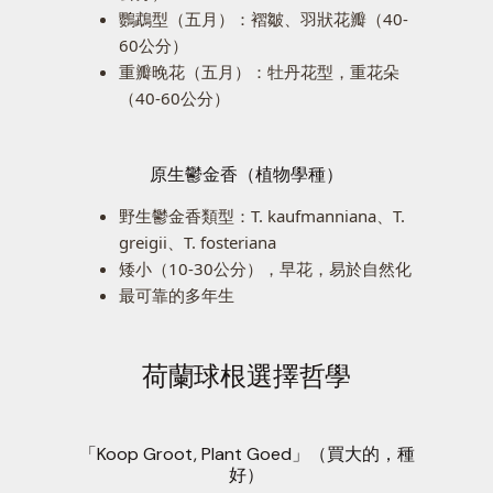
鸚鵡型（五月）：褶皺、羽狀花瓣（40-
60公分）
重瓣晚花（五月）：牡丹花型，重花朵
（40-60公分）
原生鬱金香（植物學種）
野生鬱金香類型：T. kaufmanniana、T.
greigii、T. fosteriana
矮小（10-30公分），早花，易於自然化
最可靠的多年生
荷蘭球根選擇哲學
「Koop Groot, Plant Goed」（買大的，種
好）