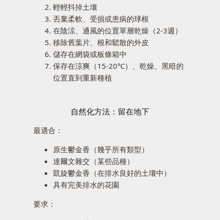
輕輕抖掉土壤
丟棄柔軟、受損或患病的球根
在陰涼、通風的位置單層乾燥（2-3週）
移除舊葉片、根和鬆散的外皮
儲存在網袋或板條箱中
保存在涼爽（15-20°C）、乾燥、黑暗的
位置直到重新種植
自然化方法：留在地下
最適合：
原生鬱金香（幾乎所有類型）
達爾文雜交（某些品種）
凱旋鬱金香（在排水良好的土壤中）
具有完美排水的花園
要求：