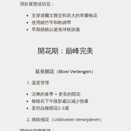
用於展覽或切花：
支撐達爾文雜交和高大的單瓣晚花
使用細竹竿和軟綁帶
早期插樁以避免球根損傷
開花期：巔峰完美
延長開花（Bloei Verlengen）
溫度管理
涼爽的春季 = 更長的開花
種植在下午陰影處以減少熱量
某些品種開花2-3週
摘除殘花（Uitbloeien Verwijderen）
關鍵的荷蘭實踐：