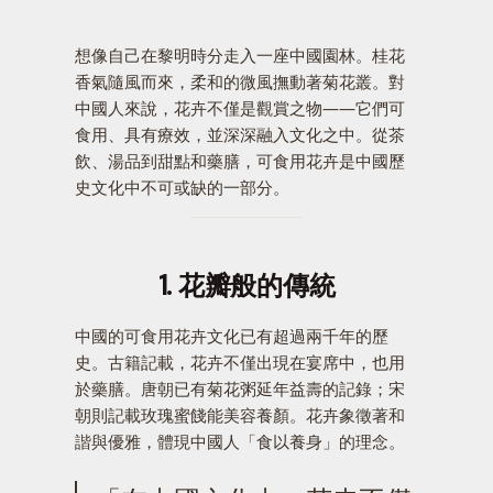
想像自己在黎明時分走入一座中國園林。桂花
香氣隨風而來，柔和的微風撫動著菊花叢。對
中國人來說，花卉不僅是觀賞之物——它們可
食用、具有療效，並深深融入文化之中。從茶
飲、湯品到甜點和藥膳，可食用花卉是中國歷
史文化中不可或缺的一部分。
1. 花瓣般的傳統
中國的可食用花卉文化已有超過兩千年的歷
史。古籍記載，花卉不僅出現在宴席中，也用
於藥膳。唐朝已有菊花粥延年益壽的記錄；宋
朝則記載玫瑰蜜餞能美容養顏。花卉象徵著和
諧與優雅，體現中國人「食以養身」的理念。