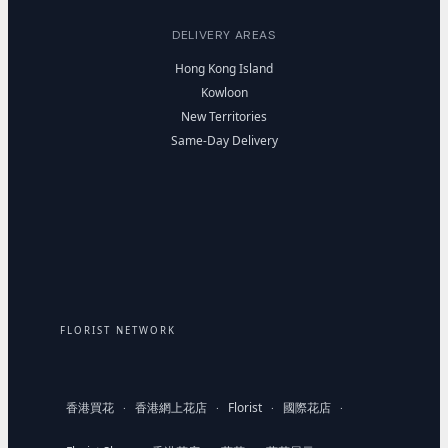
DELIVERY AREAS
Hong Kong Island
Kowloon
New Territories
Same-Day Delivery
FLORIST NETWORK
香港買花
香港網上花店
Florist
國際花店
·
·
·
·