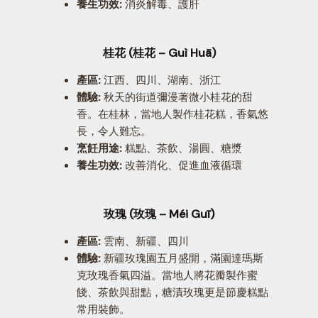
養生功效:
消炎解毒、護肝
桂花 (桂花 – Guì Huā)
產區:
江西、四川、湖南、浙江
體驗:
秋天的街道彌漫著微小桂花的甜
香。在桂林，當地人製作桂花糕，香氣悠
長，令人難忘。
烹飪用途:
糕點、茶飲、湯圓、糖漿
養生功效:
改善消化、促進血液循環
玫瑰 (玫瑰 – Méi Guī)
產區:
雲南、新疆、四川
體驗:
新疆玫瑰園五月盛開，滿園達瑪斯
克玫瑰香氣四溢。當地人將花瓣製作蜜
餞、茶飲與甜點，糖漬玫瑰更是節慶糕點
常用裝飾。