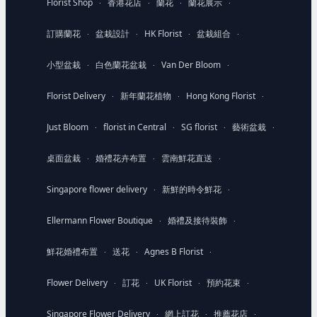
Florist Shop
香港花店
蘭花
蘭花展示
·
·
·
·
訂購蘭花
盆栽設計
HK Florist
盆栽組合
·
·
·
·
小型盆栽
白色蘭花盆栽
Van Der Bloom
·
·
·
Florist Delivery
新年蘭花植物
Hong Kong Florist
·
·
·
Just Bloom
florist in Central
SG florist
藝術盆栽
·
·
·
·
桌面盆栽
婚禮花卉布置
雲南鮮花直送
·
·
·
Singapore flower delivery
新鮮的時令鮮花
·
·
Ellermann Flower Boutique
婚禮及接待裝飾
·
·
鮮花婚禮布置
送花
Agnes B Florist
·
·
·
Flower Delivery
訂花
UK Florist
預約花束
·
·
·
·
Singapore Flower Delivery
網上訂花
推薦花店
·
·
·