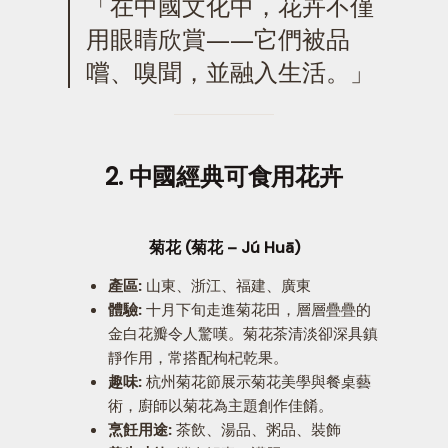
「在中國文化中，花卉不僅
用眼睛欣賞——它們被品
嚐、嗅聞，並融入生活。」
2. 中國經典可食用花卉
菊花 (菊花 – Jú Huā)
產區:
山東、浙江、福建、廣東
體驗:
十月下旬走進菊花田，層層疊疊的
金白花瓣令人驚嘆。菊花茶清淡卻深具鎮
靜作用，常搭配枸杞乾果。
趣味:
杭州菊花節展示菊花美學與餐桌藝
術，廚師以菊花為主題創作佳餚。
烹飪用途:
茶飲、湯品、粥品、裝飾