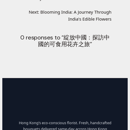
Next:
Blooming India: A Journey Through
India’s Edible Flowers
0 responses to “綻放中國：探訪中
國的可食用花卉之旅”
Hong Kong’s eco-conscious florist. Fresh, handcrafted
bouquets delivered same-day across Hong Kong