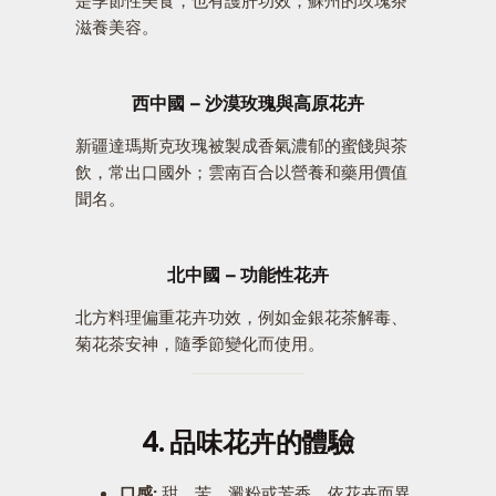
滋養美容。
西中國 – 沙漠玫瑰與高原花卉
新疆達瑪斯克玫瑰被製成香氣濃郁的蜜餞與茶
飲，常出口國外；雲南百合以營養和藥用價值
聞名。
北中國 – 功能性花卉
北方料理偏重花卉功效，例如金銀花茶解毒、
菊花茶安神，隨季節變化而使用。
4. 品味花卉的體驗
口感:
甜、苦、澱粉或芳香，依花卉而異