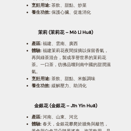
烹飪用途:
茶飲、甜點、炒菜
養生功效:
保護心臟、促進消化
茉莉 (茉莉花 – Mò Lì Huā)
產區:
福建、雲南、廣西
體驗:
福建茉莉花夜間採摘以保留香氣，
再與綠茶混合，製成享譽世界的茉莉花
茶。一口茶，彷彿品嚐到南中國的甜潤濕
氣。
烹飪用途:
茶飲、甜點、米飯調味
養生功效:
緩解壓力、助消化
金銀花 (金銀花 – Jīn Yín Huā)
產區:
河南、山東、河北
體驗:
春天，金銀花攀爬於牆角與籬笆，
黃色與白色花朵隨風搖曳。泡茶飲用，是