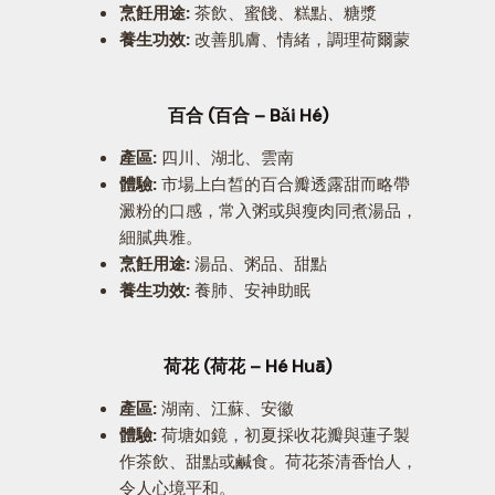
烹飪用途:
茶飲、蜜餞、糕點、糖漿
養生功效:
改善肌膚、情緒，調理荷爾蒙
百合 (百合 – Bǎi Hé)
產區:
四川、湖北、雲南
體驗:
市場上白皙的百合瓣透露甜而略帶
澱粉的口感，常入粥或與瘦肉同煮湯品，
細膩典雅。
烹飪用途:
湯品、粥品、甜點
養生功效:
養肺、安神助眠
荷花 (荷花 – Hé Huā)
產區:
湖南、江蘇、安徽
體驗:
荷塘如鏡，初夏採收花瓣與蓮子製
作茶飲、甜點或鹹食。荷花茶清香怡人，
令人心境平和。