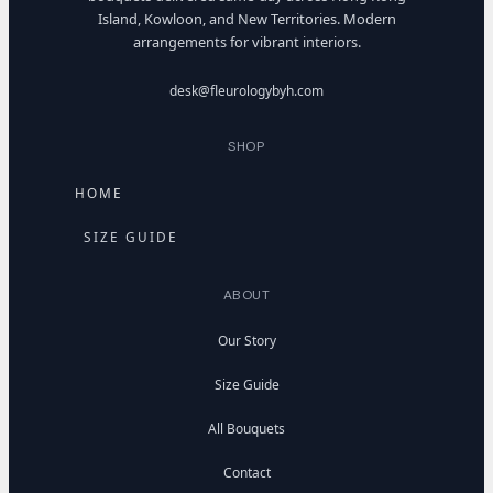
Island, Kowloon, and New Territories. Modern
arrangements for vibrant interiors.
desk@fleurologybyh.com
SHOP
HOME
SIZE GUIDE
ABOUT
Our Story
Size Guide
All Bouquets
Contact