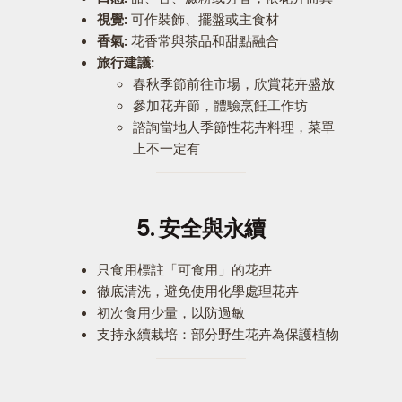
視覺:
可作裝飾、擺盤或主食材
香氣:
花香常與茶品和甜點融合
旅行建議:
春秋季節前往市場，欣賞花卉盛放
參加花卉節，體驗烹飪工作坊
諮詢當地人季節性花卉料理，菜單
上不一定有
5. 安全與永續
只食用標註「可食用」的花卉
徹底清洗，避免使用化學處理花卉
初次食用少量，以防過敏
支持永續栽培：部分野生花卉為保護植物