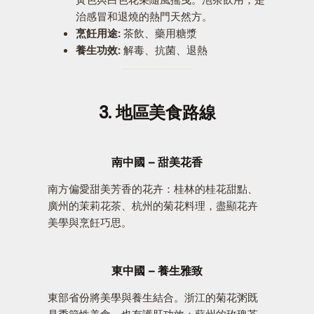
治感冒和退燒的熱門天然方。
烹飪用途:
茶飲、藥用糖漿
養生功效:
解毒、抗菌、退熱
3. 地區美食路線
南中國 – 甜美花香
南方偏愛甜美芳香的花卉：桂林的桂花甜點、
廣州的茉莉花茶、杭州的菊花料理，盡顯花卉
美學與烹飪巧思。
東中國 – 養生雅致
東部省份將美學與養生結合。浙江的菊花粥既
是季節性美食，也有護肝功效；蘇州的玫瑰茶