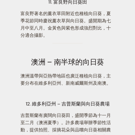
11. 富良野向日葵田
富良野著名的薰衣草田附近也種植向日葵，夏
季花節同時慶祝薰衣草與向日葵。盛開期為七
月中至八月。金黃色與紫色形成強烈對比，十
分適合攝影。
澳洲 – 南半球的向日葵
澳洲溫帶與亞熱帶地區也廣泛種植向日葵，主
要分布在維多利亞州、新南威爾斯州及南澳。
12. 維多利亞州 – 吉普斯蘭與向日葵農場
吉普斯蘭有廣闊向日葵田，盛開季節為十一月
至二月（澳洲夏季）。許多農場舉辦季節性活
動，提供拍照、採摘花朵與品嚐向日葵相關農