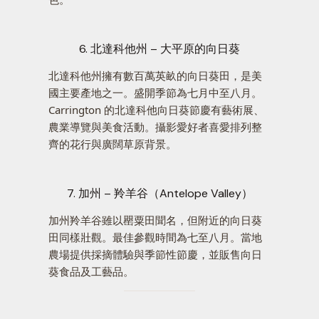
6. 北達科他州 – 大平原的向日葵
北達科他州擁有數百萬英畝的向日葵田，是美
國主要產地之一。盛開季節為七月中至八月。
Carrington 的北達科他向日葵節慶有藝術展、
農業導覽與美食活動。攝影愛好者喜愛排列整
齊的花行與廣闊草原背景。
7. 加州 – 羚羊谷（Antelope Valley）
加州羚羊谷雖以罌粟田聞名，但附近的向日葵
田同樣壯觀。最佳參觀時間為七至八月。當地
農場提供採摘體驗與季節性節慶，並販售向日
葵食品及工藝品。