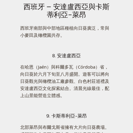
西班牙 – 安達盧西亞與卡斯
蒂利亞-萊昂
西班牙南部與中部地區種植向日葵廣泛，常與
小麥田及橄欖園共存。
8. 安達盧西亞
在哈恩（Jaén）與科爾多瓦（Córdoba）省，
向日葵於六月下旬至八月盛開。遊客可以將向
日葵觀光與橄欖油工廠參觀、白色村莊巡禮及
安達盧西亞文化探索結合。清晨光線最佳，配
上山景能營造立體感。
9. 卡斯蒂利亞-萊昂
北部萊昂與布爾戈斯省擁有大片向日葵農場。