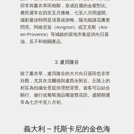
田常與薰衣草田相鄰，形成壯麗的金紫對比。
農民通常在四至五月播種，七至八月間盛開。
攝影最佳時間是清晨或傍晚，陽光能讓花瓣更
閃亮。阿維尼翁（Avignon）或艾克斯（Aix-
en-Provence）等城鎮的當地市集提供向日葵
油、瓜子和相關產品。
2. 盧貝隆谷
除了薰衣草，盧貝隆谷的大片向日葵田也非常
壯觀，尤其在戈爾德與盧西永附近。丘陵上的
村莊為拍攝全景提供理想背景。遊客可以結合
騎行、健行或葡萄酒品嚐遊覽花田。盛開期通
常為七月中至八月初。
義大利 – 托斯卡尼的金色海