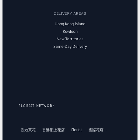
DELIVERY AREAS
Hong Kong Island
Kowloon
New Territories
Same-Day Delivery
FLORIST NETWORK
香港買花
香港網上花店
Florist
國際花店
·
·
·
·