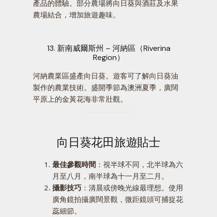
產品的體驗。部分農場將向日葵與酒莊及水果
農場結合，增加旅遊趣味。
13. 新南威爾斯州 – 河納區（Riverina
Region）
河納農業區盛產向日葵。遊客可了解向日葵油
製作的農業技術。盛開季節為澳洲夏季，廣闊
平原上的金黃花海非常壯觀。
向日葵花田旅遊貼士
最佳參觀時間
：視半球不同，北半球為六
月至八月，南半球為十一月至二月。
攝影技巧
：清晨或傍晚光線最理想。使用
廣角鏡拍攝廣闊景觀，微距鏡頭可捕捉花
蕊細節。