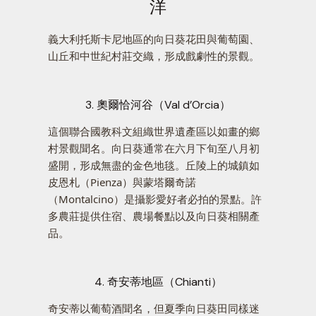
洋
義大利托斯卡尼地區的向日葵花田與葡萄園、
山丘和中世紀村莊交織，形成戲劇性的景觀。
3. 奧爾恰河谷（Val d’Orcia）
這個聯合國教科文組織世界遺產區以如畫的鄉
村景觀聞名。向日葵通常在六月下旬至八月初
盛開，形成無盡的金色地毯。丘陵上的城鎮如
皮恩札（Pienza）與蒙塔爾奇諾
（Montalcino）是攝影愛好者必拍的景點。許
多農莊提供住宿、農場餐點以及向日葵相關產
品。
4. 奇安蒂地區（Chianti）
奇安蒂以葡萄酒聞名，但夏季向日葵田同樣迷