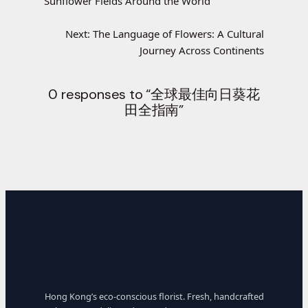
Sunflower Fields Around the World
Next:
The Language of Flowers: A Cultural
Journey Across Continents
0 responses to “全球最佳向日葵花
田全指南”
Hong Kong’s eco-conscious florist. Fresh, handcrafted