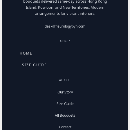
bouquets delivered same-day across Hong Kong
Island, Kowloon, and New Territories. Modern
arrangements for vibrant interiors.
desk@fleurologybyh.com
SHOP
HOME
SIZE GUIDE
ABOUT
Our Story
Size Guide
All Bouquets
Contact