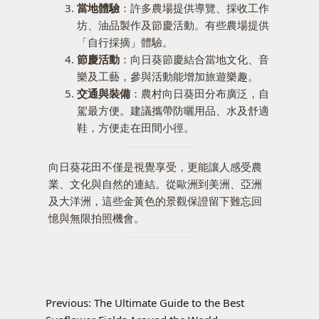
當地體驗
：許多農場提供導覽、採收工作
坊、油品製作及節慶活動。有些農場提供
「自行採摘」體驗。
節慶活動
：向日葵節慶結合當地文化、音
樂及工藝，參與活動能增加旅遊樂趣。
交通與裝備
：農村向日葵田分布廣泛，自
駕最方便。建議攜帶防曬用品、水及舒適
鞋，方便走在田間小徑。
向日葵花田不僅是視覺享受，更能讓人感受農
業、文化與自然的連結。從歐洲到美洲、亞洲
及大洋洲，這些金黃色的景觀保證留下難忘回
憶與無限拍照機會。
Previous:
The Ultimate Guide to the Best