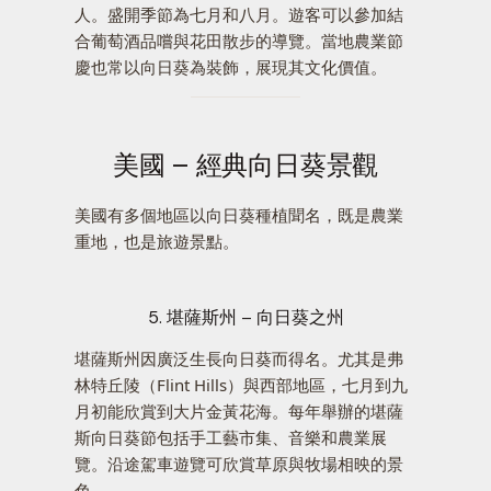
人。盛開季節為七月和八月。遊客可以參加結
合葡萄酒品嚐與花田散步的導覽。當地農業節
慶也常以向日葵為裝飾，展現其文化價值。
美國 – 經典向日葵景觀
美國有多個地區以向日葵種植聞名，既是農業
重地，也是旅遊景點。
5. 堪薩斯州 – 向日葵之州
堪薩斯州因廣泛生長向日葵而得名。尤其是弗
林特丘陵（Flint Hills）與西部地區，七月到九
月初能欣賞到大片金黃花海。每年舉辦的堪薩
斯向日葵節包括手工藝市集、音樂和農業展
覽。沿途駕車遊覽可欣賞草原與牧場相映的景
色。