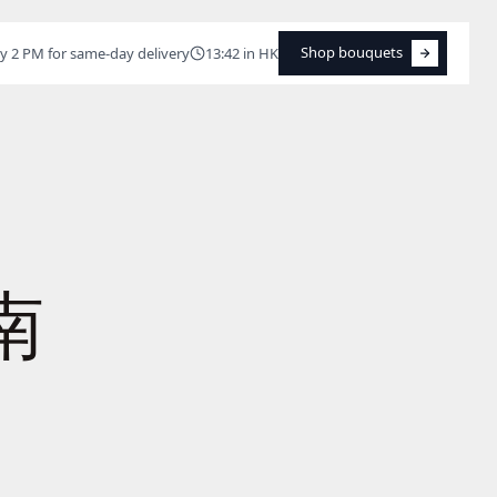
Shop bouquets
y 2 PM for same-day delivery
13:42 in HK
Shop bouquets
南