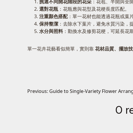
挑選不同開花階段的花朵
：花苞、半開與全
選對花瓶
：花瓶應與花型及花梗長度匹配。
注重顏色搭配
：單一花材也能透過花瓶或葉
保持整潔
：去除水下葉片，避免水質污染，
水分與照料
：勤換水及修剪花梗，可延長花
單一花卉花藝看似簡單，實則靠
花材品質、擺放技
Previous:
Guide to Single-Variety Flower Arra
0 