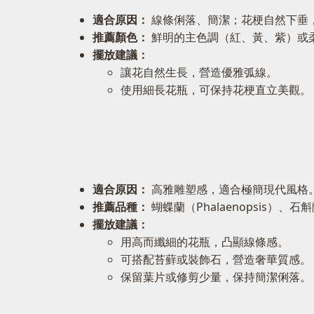
適合原因：
線條俐落、簡潔；花梗自然下垂
推薦顏色：
鮮明的主色調（紅、黃、紫）或
擺放建議：
讓花自然生長，營造優雅弧線。
使用細長花瓶，可保持花梗直立美觀。
適合原因：
高雅雕塑感，適合極簡現代風格
推薦品種：
蝴蝶蘭（Phalaenopsis）、石斛
擺放建議：
用高而纖細的花瓶，凸顯線條感。
可搭配苔蘚或裝飾石，營造奢華質感。
保留葉片或修剪少量，保持簡潔俐落。