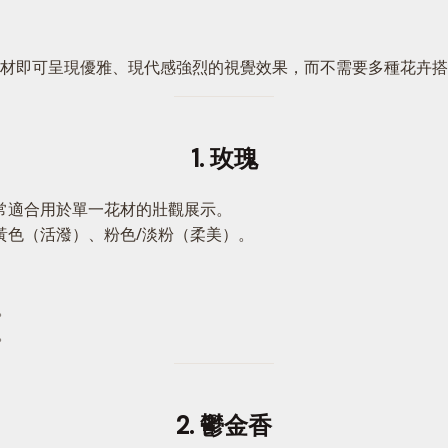
材即可呈現優雅、現代感強烈的視覺效果，而不需要多種花卉搭
1. 玫瑰
常適合用於單一花材的壯觀展示。
黃色（活潑）、粉色/淡粉（柔美）。
。
。
2. 鬱金香