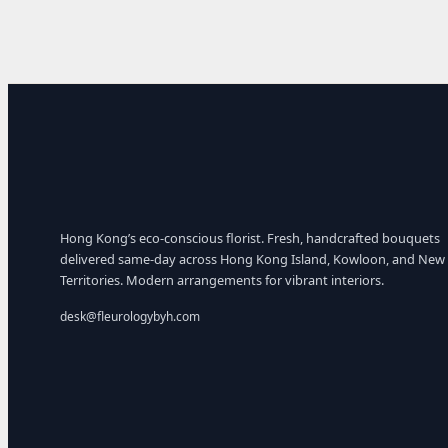
Hong Kong’s eco-conscious florist. Fresh, handcrafted bouquets
delivered same-day across Hong Kong Island, Kowloon, and New
Territories. Modern arrangements for vibrant interiors.
desk@fleurologybyh.com