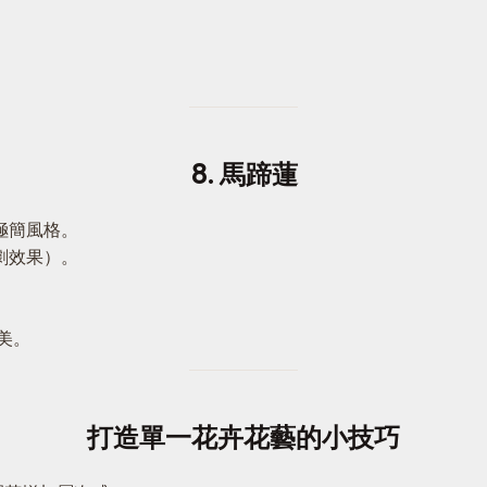
8. 馬蹄蓮
極簡風格。
劇效果）。
美。
打造單一花卉花藝的小技巧