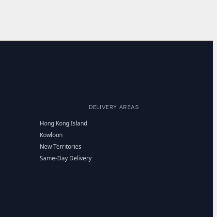
DELIVERY AREAS
Hong Kong Island
Kowloon
New Territories
Same-Day Delivery