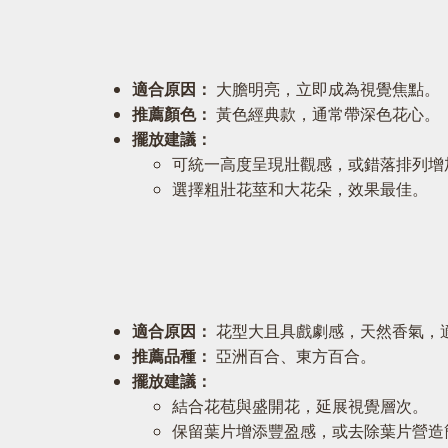
適合原因：
大膽明亮，立即成為視覺焦點。
推薦顏色：
黃色經典款，通常帶深色花心。
擺放建議：
可統一高度呈現壯觀感，或錯落排列增
選擇粗壯花莖和大花朵，效果最佳。
適合原因：
花型大且具戲劇感，天然香氣，
推薦品種：
亞洲百合、東方百合。
擺放建議：
結合花苞與盛開花，延展視覺層次。
保留葉片增添豐盈感，或去除葉片營造