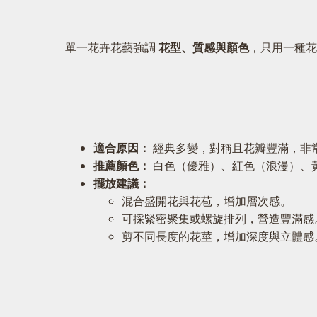
單一花卉花藝強調
花型、質感與顏色
，只用一種花
適合原因：
經典多變，對稱且花瓣豐滿，非
推薦顏色：
白色（優雅）、紅色（浪漫）、
擺放建議：
混合盛開花與花苞，增加層次感。
可採緊密聚集或螺旋排列，營造豐滿感
剪不同長度的花莖，增加深度與立體感